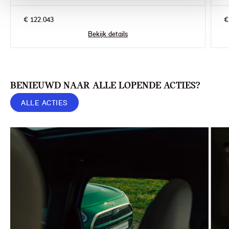
€ 122.043
€
Bekijk details
BENIEUWD NAAR ALLE LOPENDE ACTIES?
ALLE ACTIES