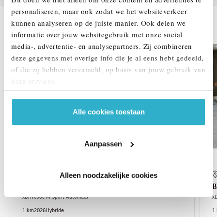
personaliseren, maar ook zodat we het websiteverkeer
DEZE ZIJN VERGELIJKBAAR
kunnen analyseren op de juiste manier. Ook delen we
informatie over jouw websitegebruik met onze social
1,99% renteactie
media-, advertentie- en analysepartners. Zij combineren
deze gegevens met overige info die je al eens hebt gedeeld,
of die zij hebben verzameld, op basis van jouw gebruik van
deze services.
Alle cookies toestaan
Aanpassen
Helmond
Alleen noodzakelijke cookies
BMW
X5
xDrive50e M Sport Automaat
x
1 km
2026
Hybride
1