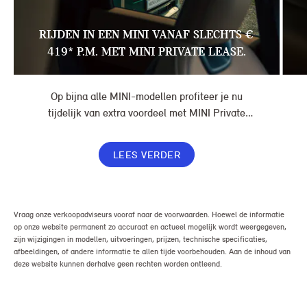
RIJDEN IN EEN MINI VANAF SLECHTS €
419* P.M. MET MINI PRIVATE LEASE.
Op bijna alle MINI-modellen profiteer je nu
tijdelijk van extra voordeel met MINI Private
Lease. Zo rijd je al een MINI vanaf € 419* per
maand, in plaats van € 449. Afhankelijk van de
LEES VERDER
uitvoering kan jouw voordeel nog verder oplopen.
Vraag onze verkoopadviseurs vooraf naar de voorwaarden. Hoewel de informatie
op onze website permanent zo accuraat en actueel mogelijk wordt weergegeven,
zijn wijzigingen in modellen, uitvoeringen, prijzen, technische specificaties,
afbeeldingen, of andere informatie te allen tijde voorbehouden. Aan de inhoud van
deze website kunnen derhalve geen rechten worden ontleend.