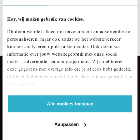
Hey, wij maken gebruik van cookies.
Dit doen we niet alleen om onze content en advertenties te
personaliseren, maar ook zodat we het websiteverkeer
COOPER 3-DEURS.⚡
kunnen analyseren op de juiste manier. Ook delen we
informatie over jouw websitegebruik met onze social
media-, advertentie- en analysepartners. Zij combineren
deze gegevens met overige info die je al eens hebt gedeeld,
DE MAASSCHE MINI
of die zij hebben verzameld, op basis van jouw gebruik van
deze services.
info@demaasschemini.nl
Alle cookies toestaan
ONZE SALES AFDELING
Aanpassen
ONZE SERVICE AFDELING