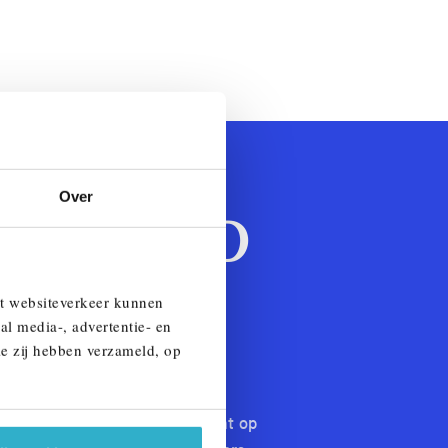
Over
NNECTED
et websiteverkeer kunnen
al media-, advertentie- en
ie zij hebben verzameld, op
dra je je smartphone met het
ze kristalhelder tot uiting komt op