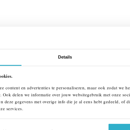
Details
D DE MINI CO
ookies.
ze content en advertenties te personaliseren, maar ook zodat we h
r. Ook delen we informatie over jouw websitegebruik met onze soci
n deze gegevens met overige info die je al eens hebt gedeeld, of d
ze services.
pzichten geïnformeerd, verbonden en op en top vermaakt. Zo
un je bellen of naar je favoriete muziek luisteren terwijl de