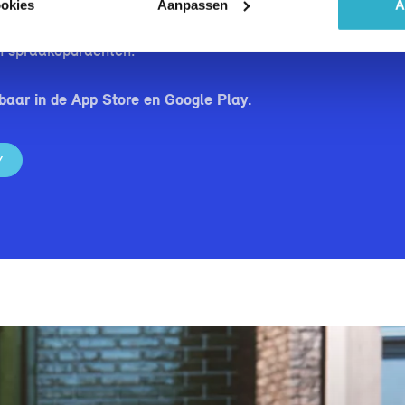
Bovendien heb je eenvoudig toegang tot talloze apps, waar
ookies
Aanpassen
A
riete streamingdiensten zoals Spotify. En als je wilt kun je 
an spraakopdrachten.
baar in de App Store en Google Play.
Y