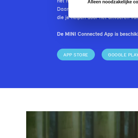
het hoogwaardige geluidssysteem. 
Alleen noodzakelijke c
Daarmee kun je genieten van je favo
die je helpen door het uitvoeren v
De MINI Connected App is beschik
APP STORE
GOOGLE PLA