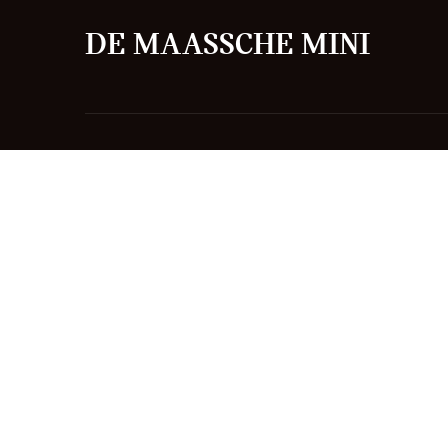
DE MAASSCHE MINI
Onze Sales afdeling
Onze Se
Modellen
Werkpla
Privacybeleid
Algemene Voorwaarden BOVAG
Cooki