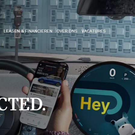
LEASEN & FINANCIEREN
OVER ONS
VACATURES
NE
 COOPER 3-DEURS
 COOPER CABRIO
CTED.
 COOPER 5-DEURS
I COUNTRYMAN
N COOPER WORKS