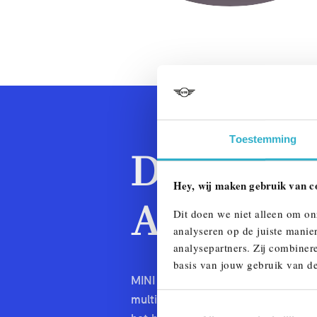
Toestemming
DOWNLOA
Hey, wij maken gebruik van c
APP.
Dit doen we niet alleen om on
analyseren op de juiste manie
analysepartners. Zij combinere
basis van jouw gebruik van de
MINI Connected houdt je in alle o
multimediasysteem hebt verbonden, k