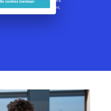
onder die van externe aanbieders.
lle cookies toestaan
zelfs Siri meenemen op je ritten,