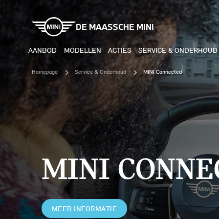
DE MAASSCHE MINI
AANBOD
MODELLEN
ACTIES
SERVICE & ONDERHOUD
Homepage
Service & Onderhoud
MINI Connected
ELEKTRISCH
BENZI
MINI COOPER ELECTRIC
MINI
MINI ACEMAN ELECTRIC
MINI
MINI CONNE
MINI COUNTRYMAN ELECTRIC
MINI
JOHN COOPER WORKS
MIN
ELECTRIC
MEER INFORMATIE
JOH