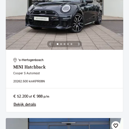
's-Hertogenbosch
MINI
Hatchback
Cooper S Automaat
2026
2.500 km
KPR08N
€ 52.200
€ 988
of
p/m
Bekijk details