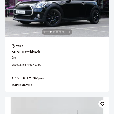
Venlo
MINI
Hatchback
One
2019
72.458 km
ZN238G
€ 15.950
€ 302
of
p/m
Bekijk details