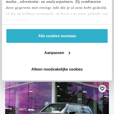
media-, advertentie- en analysepartners. Zij combineren
deze gegevens met overige info die je al eens hebt gedeeld,
of die zij hebben verzameld, op basis van jouw gebruik van
deze services.
's-Hertogenbosch
Alle cookies toestaan
MINI
Countryman
S ALL4 Automaat
2025
18.894 km
JBD30J
Aanpassen
€ 51.950
€ 983
of
p/m
Alleen noodzakelijke cookies
Bekijk details