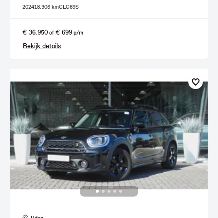
2024
18.306 km
GLG69S
€ 36.950
€ 699
of
p/m
Bekijk details