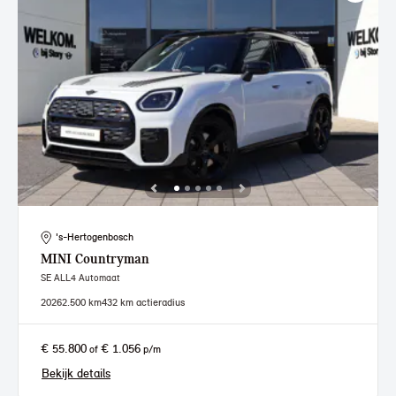
's-Hertogenbosch
MINI
Countryman
SE ALL4 Automaat
2026
2.500 km
432 km actieradius
€ 55.800
€ 1.056
of
p/m
Bekijk details