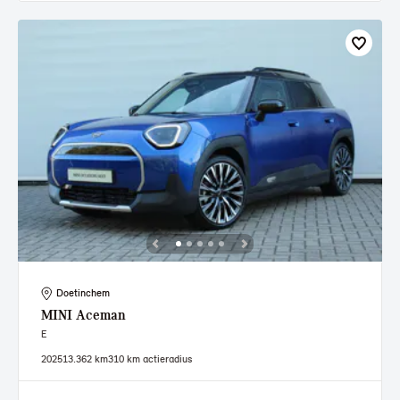
Doetinchem
MINI
Aceman
E
2025
13.362 km
310 km actieradius