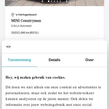
's-Hertogenbosch
MINI
Countryman
S ALL4 Automaat
2025
21.666 km
JBD31J
€ 51.950
€ 983
of
p/m
Bekijk details
Toestemming
Details
Over
Hey, wij maken gebruik van cookies.
Dit doen we niet alleen om onze content en advertenties te
personaliseren, maar ook zodat we het websiteverkeer
kunnen analyseren op de juiste manier. Ook delen we
informatie over jouw websitegebruik met onze social