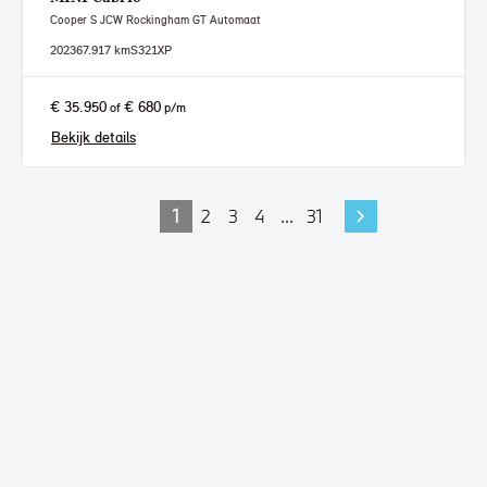
Cooper S JCW Rockingham GT Automaat
2023
67.917 km
S321XP
€ 35.950
€ 680
of
p/m
Bekijk details
1
2
3
4
...
31