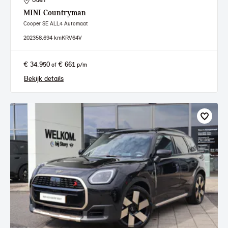
Uden
MINI
Countryman
Cooper SE ALL4 Automaat
2023
58.694 km
KRV64V
€ 34.950
€ 661
of
p/m
Bekijk details