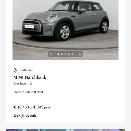
Eindhoven
MINI
Hatchback
One Essential
2021
67.955 km
L068LJ
€ 18.450
€ 349
of
p/m
Bekijk details