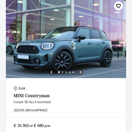
Echt
MINI
Countryman
Cooper SE ALL4 Automaat
2023
30.269 km
KPN92Z
€ 35.950
€ 680
of
p/m