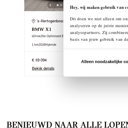
Hey, wij maken gebruik van c
Dit doen we niet alleen om on
's-Hertogenbosch
Ei
analyseren op de juiste manie
BMW
X1
BM
analysepartners. Zij combinere
xDrive25e Optimized Edition Automaat
xDriv
basis van jouw gebruik van de
1 km
2026
Hybride
1 km
2
€ 59.094
€ 63.
Alleen noodzakelijke c
Bekijk details
Bekij
BENIEUWD NAAR ALLE LOPEN