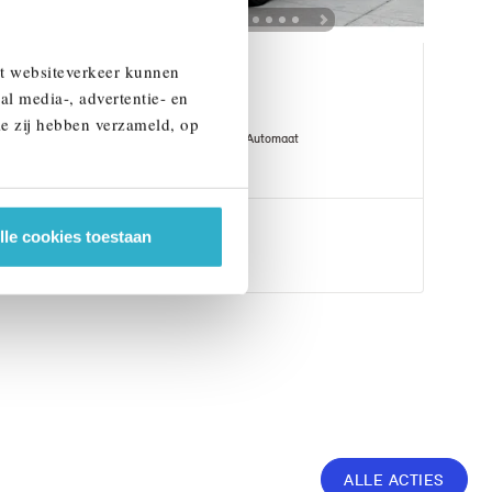
et websiteverkeer kunnen
Eindhoven
al media-, advertentie- en
BMW
X1
ie zij hebben verzameld, op
xDrive25e M Sport Automaat
1 km
2026
Hybride
€ 64.506
lle cookies toestaan
Bekijk details
ALLE ACTIES