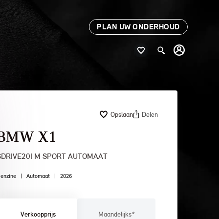
PLAN UW ONDERHOUD
Opslaan
Delen
BMW X1
SDRIVE20I M SPORT AUTOMAAT
enzine
|
Automaat
|
2026
Verkoopprijs
Maandelijks*