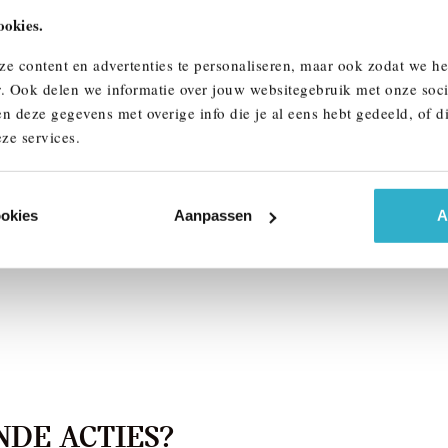
ookies.
ze content en advertenties te personaliseren, maar ook zodat we h
ndhoven
Eindhoven
r. Ook delen we informatie over jouw websitegebruik met onze soci
W
X1
BMW
X1
n deze gegevens met overige info die je al eens hebt gedeeld, of d
e25e M Sport Automaat
xDrive25e xLine Automaat
ze services.
026
Hybride
1 km
2026
Hybride
503
€ 63.570
ookies
Aanpassen
A
k details
Bekijk details
DE ACTIES?