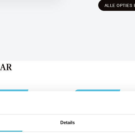
ALLE OPTIES 
AAR
% renteactie
1,99% renteactie
Details