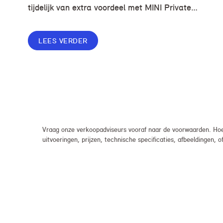
tijdelijk van extra voordeel met MINI Private
Lease. Zo rijd je al een MINI vanaf € 419* per
maand, in plaats van € 449. Afhankelijk van de
LEES VERDER
uitvoering kan jouw voordeel nog verder
oplopen.
Vraag onze verkoopadviseurs vooraf naar de voorwaarden. Hoew
uitvoeringen, prijzen, technische specificaties, afbeeldingen