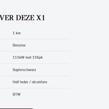
VER DEZE X1
1 km
Benzine
115kW met 156pk
Saphirschwarz
Half leder / alcantara
BTW