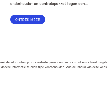
onderhouds- en controlepakket tegen een
voordelige prijs, zodat je zorgeloos en zonder
onverwachte kosten kunt rijden.
ONTDEK MEER
el de informatie op onze website permanent zo accuraat en actueel mogelijk
, of andere informatie te allen tijde voorbehouden. Aan de inhoud van deze we