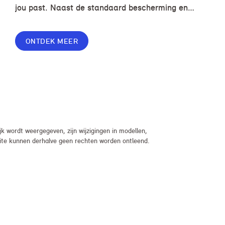
jou past. Naast de standaard bescherming en
gemakken in jouw overeenkomst, geef je jouw
lease nog meer flexibiliteit met Switch of Flex
ONTDEK MEER
Premium.
 wordt weergegeven, zijn wijzigingen in modellen,
bsite kunnen derhalve geen rechten worden ontleend.