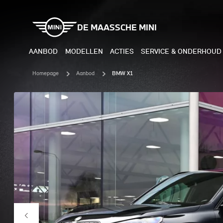
DE MAASSCHE MINI
AANBOD
MODELLEN
ACTIES
SERVICE & ONDERHOUD
Homepage
Aanbod
BMW X1
ELEKTRISCH
BENZI
MINI COOPER ELECTRIC
MINI
MINI ACEMAN ELECTRIC
MINI
MINI COUNTRYMAN ELECTRIC
MINI
JOHN COOPER WORKS
MIN
ELECTRIC
JOH