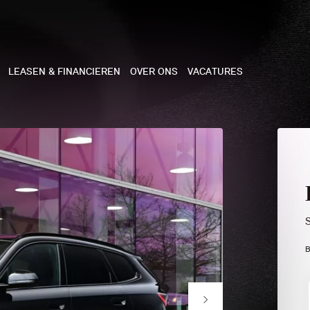
LEASEN & FINANCIEREN
OVER ONS
VACATURES
NE
 COOPER 3-DEURS
 COOPER CABRIO
 COOPER 5-DEURS
B
I COUNTRYMAN
N COOPER WORKS