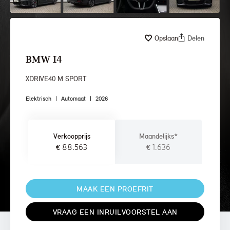
Opslaan
Delen
BMW I4
XDRIVE40 M SPORT
Elektrisch
|
Automaat
|
2026
Verkoopprijs
Maandelijks*
€ 88.563
€ 1.636
MAAK EEN PROEFRIT
VRAAG EEN INRUILVOORSTEL AAN