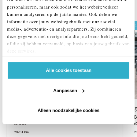
personaliseren, maar ook zodat we het websiteverkeer
DEZE ZIJN VERGELIJKBAAR
kunnen analyseren op de juiste manier. Ook delen we
informatie over jouw websitegebruik met onze social
1,99% renteactie
1
media-, advertentie- en analysepartners. Zij combineren
deze gegevens met overige info die je al eens hebt gedeeld,
of die zij hebben verzameld, op basis van jouw gebruik van
deze services.
Alle cookies toestaan
Aanpassen
Helmond
Alleen noodzakelijke cookies
BMW
i4
eDrive35
e
2026
1 km
2