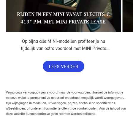
RIJDEN IN EEN MINI VANAF SLECHTS €
419* P.M. MET MINI PRIVATE LEASE.
Op bijna alle MINI-modellen profiteer je nu
tijdelijk van extra voordeel met MINI Private
Lease. Zo rijd je al een MINI vanaf € 419* per
maand, in plaats van € 449. Afhankelijk van de
LEES VERDER
uitvoering kan jouw voordeel nog verder oplopen.
Vraag onze verkoopadviseurs vooraf naar de voorwaarden. Hoewel de informatie
op onze website permanent zo accuraat en actueel mogelijk wordt weergegeven,
zijn wijzigingen in modellen, uitvoeringen, prijzen, technische specificaties,
afbeeldingen, of andere informatie te allen tijde voorbehouden. Aan de inhoud van
deze website kunnen derhalve geen rechten worden ontleend.