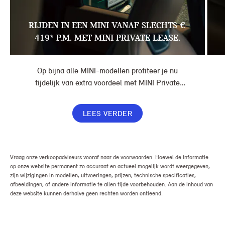
RIJDEN IN EEN MINI VANAF SLECHTS €
419* P.M. MET MINI PRIVATE LEASE.
Op bijna alle MINI-modellen profiteer je nu
tijdelijk van extra voordeel met MINI Private
Lease. Zo rijd je al een MINI vanaf € 419* per
maand, in plaats van € 449. Afhankelijk van de
LEES VERDER
uitvoering kan jouw voordeel nog verder oplopen.
Vraag onze verkoopadviseurs vooraf naar de voorwaarden. Hoewel de informatie
op onze website permanent zo accuraat en actueel mogelijk wordt weergegeven,
zijn wijzigingen in modellen, uitvoeringen, prijzen, technische specificaties,
afbeeldingen, of andere informatie te allen tijde voorbehouden. Aan de inhoud van
deze website kunnen derhalve geen rechten worden ontleend.