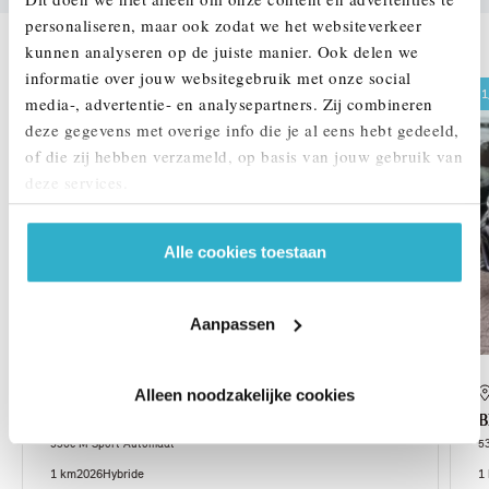
personaliseren, maar ook zodat we het websiteverkeer
DEZE ZIJN VERGELIJKBAAR
kunnen analyseren op de juiste manier. Ook delen we
informatie over jouw websitegebruik met onze social
1,99% renteactie
1
media-, advertentie- en analysepartners. Zij combineren
deze gegevens met overige info die je al eens hebt gedeeld,
of die zij hebben verzameld, op basis van jouw gebruik van
deze services.
Alle cookies toestaan
Aanpassen
Helmond
Alleen noodzakelijke cookies
BMW
5 Serie
530e M Sport Automaat
5
1 km
2026
Hybride
1