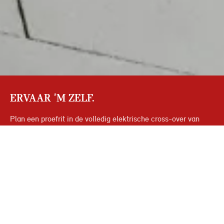
ERVAAR 'M ZELF.
Plan een proefrit in de volledig elektrische cross-over van
MINI, de MINI Aceman. Dankzij de slimme techniek en het
doordachte design geniet je van ongeëvenaarde go-kart
feeling en wendbaarheid. Waar je ook naartoe gaat, de MINI
Aceman staat klaar om je in al je avonturen te ondersteunen.