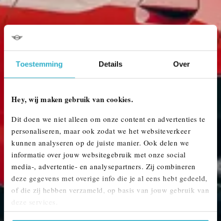
Toestemming
Details
Over
Hey, wij maken gebruik van cookies.
BOEK EEN PROEFRIT IN DE MINI
Dit doen we niet alleen om onze content en advertenties te
personaliseren, maar ook zodat we het websiteverkeer
ACEMAN.
kunnen analyseren op de juiste manier. Ook delen we
Een proefrit in de MINI Aceman is mogelijk in E/SE (elektrisch), en als JCW (John
informatie over jouw websitegebruik met onze social
Cooper Works) uitvoering. Geef in het formulier je voorkeur aan.
media-, advertentie- en analysepartners. Zij combineren
deze gegevens met overige info die je al eens hebt gedeeld,
of die zij hebben verzameld, op basis van jouw gebruik van
PLAN EEN PROEFRIT
deze services.