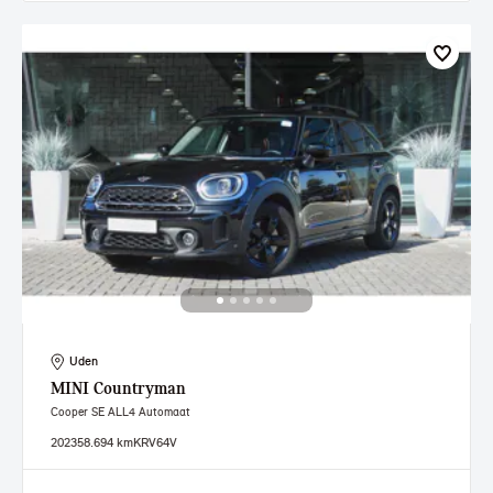
Uden
MINI
Countryman
Cooper SE ALL4 Automaat
2023
58.694 km
KRV64V