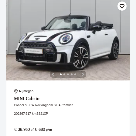
Nijmegen
MINI
Cabrio
Cooper S JCW Rockingham GT Automaat
2023
67.917 km
S321XP
€ 35.950
€ 680
of
p/m