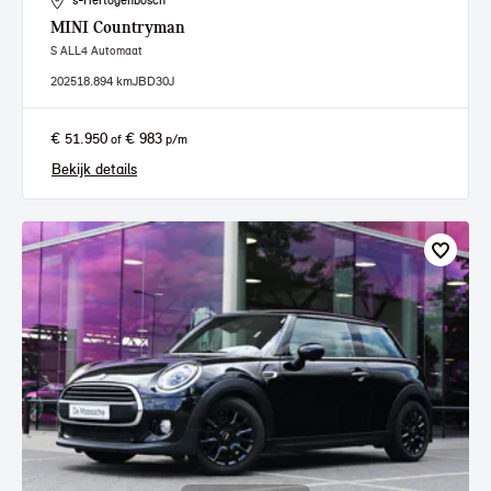
's-Hertogenbosch
MINI
Countryman
S ALL4 Automaat
2025
18.894 km
JBD30J
€ 51.950
€ 983
of
p/m
Bekijk details