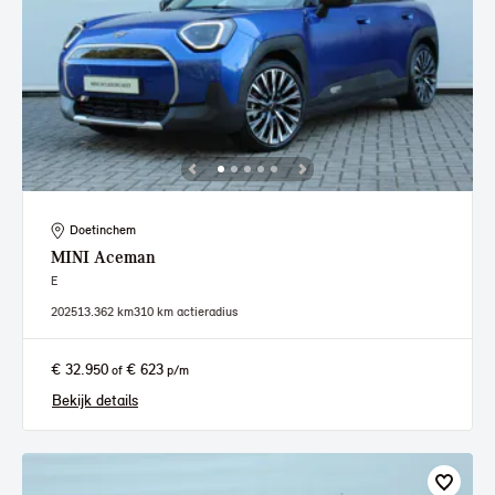
Doetinchem
MINI
Aceman
E
2025
13.362 km
310 km actieradius
€ 32.950
€ 623
of
p/m
Bekijk details