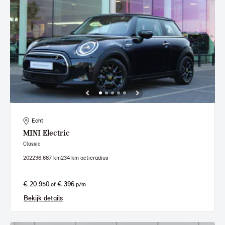
Echt
MINI
Electric
Classic
2022
36.687 km
234 km actieradius
€ 20.950
€ 396
of
p/m
Bekijk details