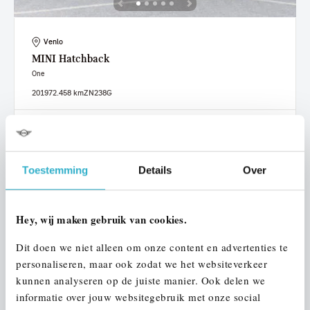
Venlo
MINI
Hatchback
One
2019
72.458 km
ZN238G
€ 15.950
€ 302
of
p/m
Bekijk details
Toestemming
Details
Over
Hey, wij maken gebruik van cookies.
Dit doen we niet alleen om onze content en advertenties te
personaliseren, maar ook zodat we het websiteverkeer
kunnen analyseren op de juiste manier. Ook delen we
informatie over jouw websitegebruik met onze social