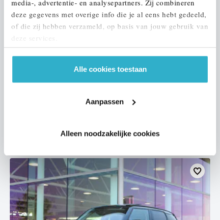
media-, advertentie- en analysepartners. Zij combineren
deze gegevens met overige info die je al eens hebt gedeeld,
of die zij hebben verzameld, op basis van jouw gebruik van
deze services.
Eindhoven
Alle cookies toestaan
MINI
Hatchback
One Essential
2021
67.955 km
L068LJ
Aanpassen
€ 18.450
€ 349
of
p/m
Alleen noodzakelijke cookies
Bekijk details