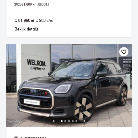
2025
21.666 km
JBD31J
€ 51.950
€ 983
of
p/m
Bekijk details