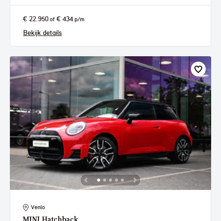
€ 22.950
€ 434
of
p/m
Bekijk details
Venlo
MINI
Hatchback