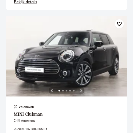
Bekijk details
Veldhoven
MINI
Clubman
Chili Automaat
2020
94.147 km
J265LD