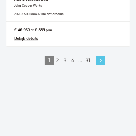
John Cooper Works
2026
2.500 km
402 km actieradius
€ 46.960
€ 889
of
p/m
Bekijk details
1
2
3
4
...
31