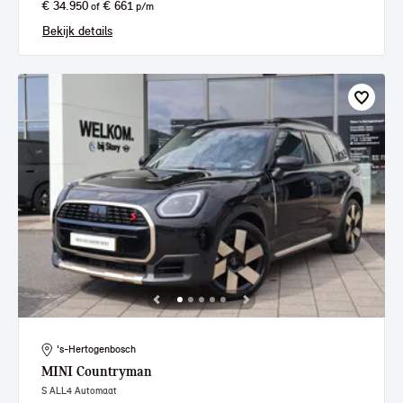
€ 34.950
€ 661
of
p/m
Bekijk details
's-Hertogenbosch
MINI
Countryman
S ALL4 Automaat