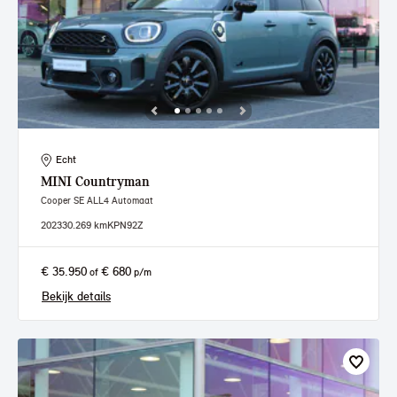
Echt
MINI
Countryman
Cooper SE ALL4 Automaat
2023
30.269 km
KPN92Z
€ 35.950
€ 680
of
p/m
Bekijk details