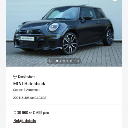
Doetinchem
MINI
Hatchback
Cooper S Automaat
2024
18.306 km
GLG69S
€ 36.950
€ 699
of
p/m
Bekijk details