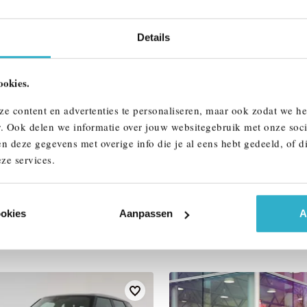
Btw/Marge
Details
ALLE OPTIES 
ookies.
ze content en advertenties te personaliseren, maar ook zodat we h
r. Ook delen we informatie over jouw websitegebruik met onze soci
n deze gegevens met overige info die je al eens hebt gedeeld, of d
ze services.
ookies
Aanpassen
A
AAR