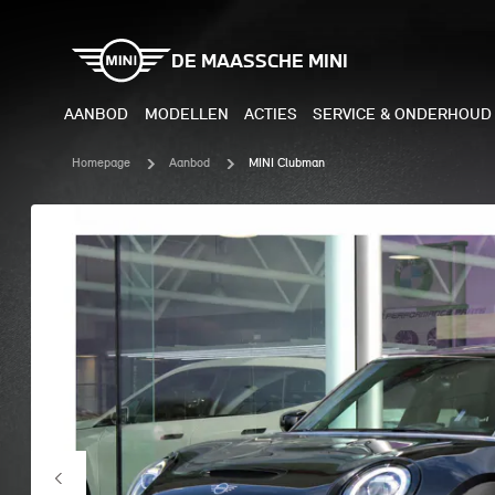
DE MAASSCHE MINI
AANBOD
MODELLEN
ACTIES
SERVICE & ONDERHOUD
Homepage
Aanbod
MINI Clubman
ELEKTRISCH
BENZI
MINI COOPER ELECTRIC
MINI
MINI ACEMAN ELECTRIC
MINI
MINI COUNTRYMAN ELECTRIC
MINI
JOHN COOPER WORKS
MIN
ELECTRIC
JOH