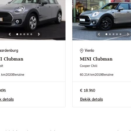
ardenburg
Venlo
I
Clubman
MINI
Clubman
lt
Cooper Chili
1 km
2020
Benzine
60.214 km
2019
Benzine
495
€ 18.950
k details
Bekijk details