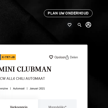
PLAN UW ONDERHOUD
Opslaan
Delen
K-757-JG
MINI CLUBMAN
JCW ALL4 CHILI AUTOMAAT
enzine
|
Automaat
|
Januari 2021
Verkoopprijs
Maandelijks*