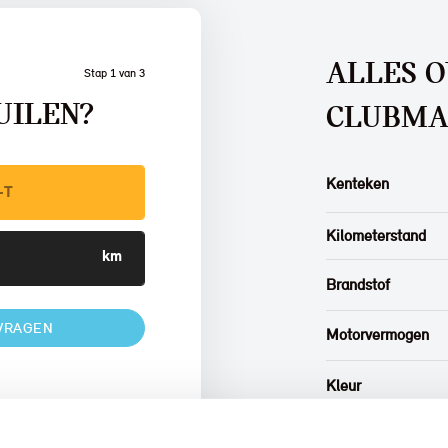
ALLES 
Stap 1 van 3
UILEN?
CLUBM
Kenteken
Kilometerstand
Brandstof
VRAGEN
Motorvermogen
Kleur
Interieur