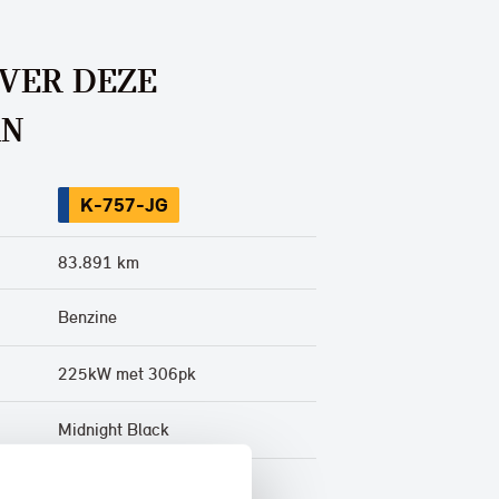
OVER DEZE
AN
K-757-JG
83.891 km
Benzine
225kW met 306pk
Midnight Black
Leder