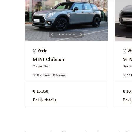
Venlo
Wa
MINI
Clubman
MIN
Cooper Salt
One Sa
90.659 km
2018
Benzine
80.11
€ 16.950
€ 18.
Bekijk details
Bekij