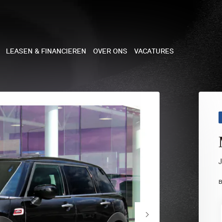
LEASEN & FINANCIEREN
OVER ONS
VACATURES
NE
 COOPER 3-DEURS
 COOPER CABRIO
 COOPER 5-DEURS
B
I COUNTRYMAN
N COOPER WORKS