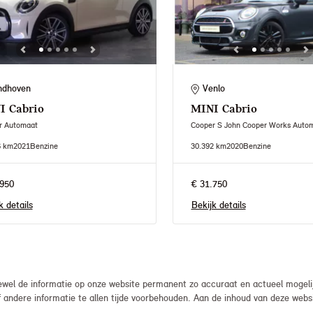
ndhoven
Venlo
I
Cabrio
MINI
Cabrio
r Automaat
Cooper S John Cooper Works Auto
6 km
2021
Benzine
30.392 km
2020
Benzine
950
€ 31.750
k details
Bekijk details
el de informatie op onze website permanent zo accuraat en actueel mogelijk
, of andere informatie te allen tijde voorbehouden. Aan de inhoud van deze we