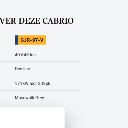
VER DEZE CABRIO
GJR-97-V
40.646 km
Benzine
171kW met 232pk
Moonwalk Grey
Stof
Marge