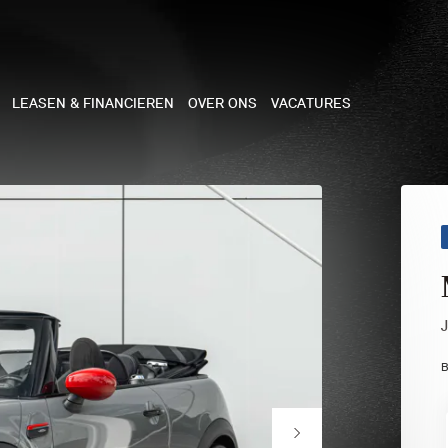
LEASEN & FINANCIEREN
OVER ONS
VACATURES
NE
 COOPER 3-DEURS
 COOPER CABRIO
 COOPER 5-DEURS
B
I COUNTRYMAN
N COOPER WORKS