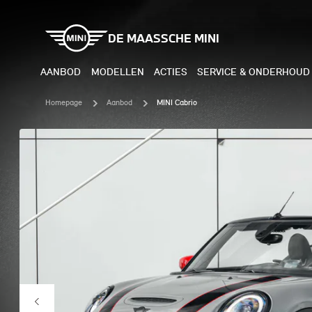
DE MAASSCHE MINI
AANBOD
MODELLEN
ACTIES
SERVICE & ONDERHOUD
Homepage
Aanbod
MINI Cabrio
ELEKTRISCH
BENZI
MINI COOPER ELECTRIC
MINI
MINI ACEMAN ELECTRIC
MINI
MINI COUNTRYMAN ELECTRIC
MINI
JOHN COOPER WORKS
MIN
ELECTRIC
JOH