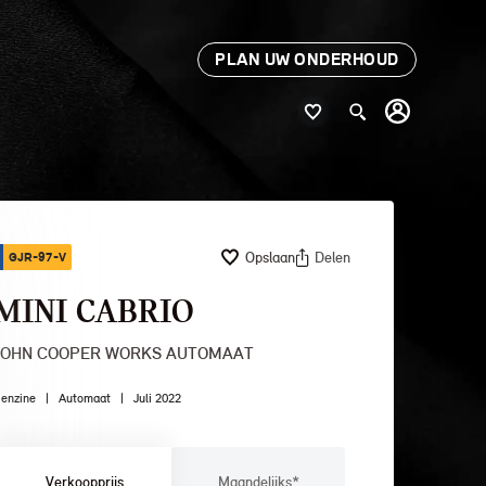
PLAN UW ONDERHOUD
Opslaan
Delen
GJR-97-V
MINI CABRIO
JOHN COOPER WORKS AUTOMAAT
enzine
|
Automaat
|
Juli 2022
Verkoopprijs
Maandelijks*