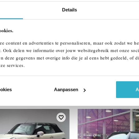
Details
ALLE OPTIES 
ookies.
ze content en advertenties te personaliseren, maar ook zodat we h
r. Ook delen we informatie over jouw websitegebruik met onze soci
n deze gegevens met overige info die je al eens hebt gedeeld, of d
ze services.
AAR
ookies
Aanpassen
A