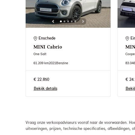
Enschede
Ei
MINI
Cabrio
MIN
One Salt
Coope
61.209 km
2021
Benzine
83.04
€ 22.850
€ 24.
Bekijk details
Bekij
Vraag onze verkoopadviseurs vooraf naar de voorwaarden. Hoew
uitvoeringen, prijzen, technische specificaties, afbeeldingen