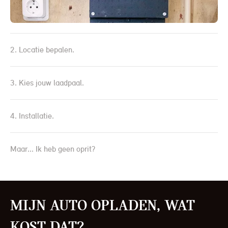
2. Locatie bepalen.
3. Kies jouw laadpaal.
4. Installatie.
Maar... Ik heb geen oprit?
Mijn auto opladen, wat
kost dat?