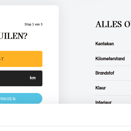
ALLES O
Stap 1 van 3
UILEN?
Kenteken
Kilometerstand
Brandstof
Kleur
VRAGEN
Interieur
Btw/Marge