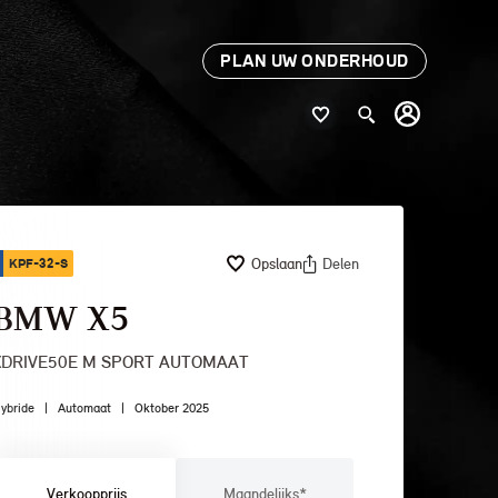
PLAN UW ONDERHOUD
Opslaan
Delen
KPF-32-S
BMW X5
XDRIVE50E M SPORT AUTOMAAT
ybride
|
Automaat
|
Oktober 2025
Verkoopprijs
Maandelijks*