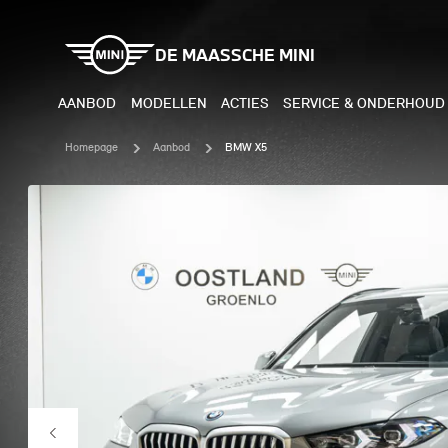
DE MAASSCHE MINI
AANBOD
MODELLEN
ACTIES
SERVICE & ONDERHOUD
Homepage
Aanbod
BMW X5
ELEKTRISCH
BENZI
MINI COOPER ELECTRIC
MINI
MINI ACEMAN ELECTRIC
MINI
MINI COUNTRYMAN ELECTRIC
MINI
JOHN COOPER WORKS
MIN
ELECTRIC
JOH