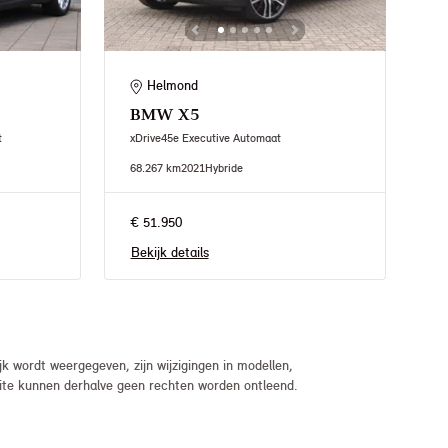
Helmond
BMW
X5
t
xDrive45e Executive Automaat
68.267 km
2021
Hybride
€ 51.950
Bekijk details
 wordt weergegeven, zijn wijzigingen in modellen,
bsite kunnen derhalve geen rechten worden ontleend.