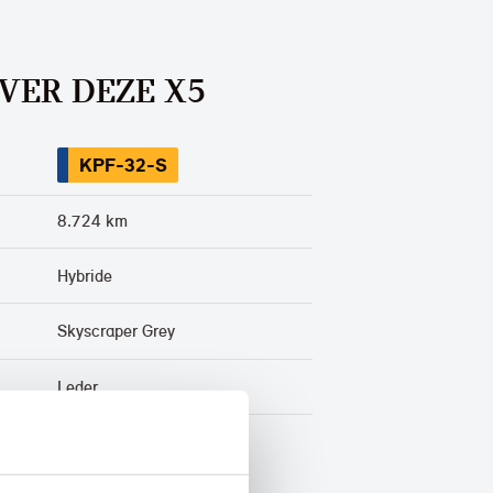
VER DEZE X5
KPF-32-S
8.724 km
Hybride
Skyscraper Grey
Leder
BTW