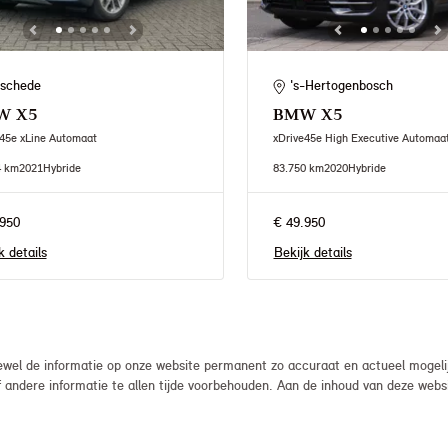
schede
's-Hertogenbosch
W
X5
BMW
X5
45e xLine Automaat
xDrive45e High Executive Automaa
4 km
2021
Hybride
83.750 km
2020
Hybride
950
€ 49.950
k details
Bekijk details
el de informatie op onze website permanent zo accuraat en actueel mogelijk
, of andere informatie te allen tijde voorbehouden. Aan de inhoud van deze we