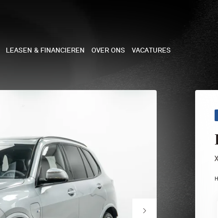
LEASEN & FINANCIEREN
OVER ONS
VACATURES
NE
 COOPER 3-DEURS
 COOPER CABRIO
 COOPER 5-DEURS
H
I COUNTRYMAN
N COOPER WORKS