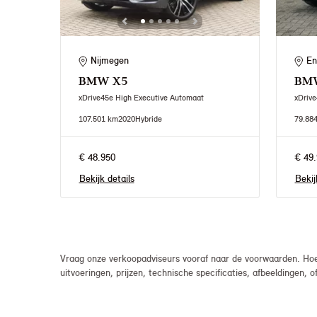
Nijmegen
En
BMW
X5
BM
xDrive45e High Executive Automaat
xDrive
107.501 km
2020
Hybride
79.88
€ 48.950
€ 49.
Bekijk details
Bekij
Vraag onze verkoopadviseurs vooraf naar de voorwaarden. Hoew
uitvoeringen, prijzen, technische specificaties, afbeeldingen