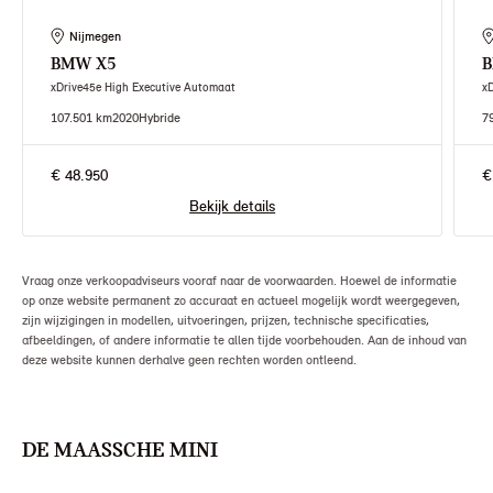
Nijmegen
BMW
X5
xDrive45e High Executive Automaat
x
107.501 km
2020
Hybride
7
€ 48.950
€
Bekijk details
Vraag onze verkoopadviseurs vooraf naar de voorwaarden. Hoewel de informatie
op onze website permanent zo accuraat en actueel mogelijk wordt weergegeven,
zijn wijzigingen in modellen, uitvoeringen, prijzen, technische specificaties,
afbeeldingen, of andere informatie te allen tijde voorbehouden. Aan de inhoud van
deze website kunnen derhalve geen rechten worden ontleend.
DE MAASSCHE MINI