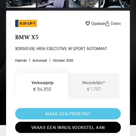
Opslaan
Delen
KJS-19-T
BMW X5
XDRIVE50E HIGH EXECUTIVE M SPORT AUTOMAAT
Hybride
|
Automaat
|
Oktober 2025
Verkoopprijs
Maandelijks*
€ 94.950
€ 1.797
MAAK EEN PROEFRIT
VRAAG EEN INRUILVOORSTEL AAN