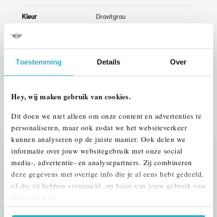
Kleur
Dravitgrau
Interieur
Leder
Btw/Marge
Marge
Toestemming
Details
Over
ALLE OPTIES EN SPECIFICATIES
Hey, wij maken gebruik van cookies.
Dit doen we niet alleen om onze content en advertenties te
personaliseren, maar ook zodat we het websiteverkeer
kunnen analyseren op de juiste manier. Ook delen we
informatie over jouw websitegebruik met onze social
Stap 1 van 3
media-, advertentie- en analysepartners. Zij combineren
UW AUTO INRUILEN?
deze gegevens met overige info die je al eens hebt gedeeld,
of die zij hebben verzameld, op basis van jouw gebruik van
deze services.