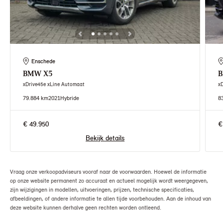
Enschede
BMW
X5
xDrive45e xLine Automaat
x
79.884 km
2021
Hybride
8
€ 49.950
€
Bekijk details
Vraag onze verkoopadviseurs vooraf naar de voorwaarden. Hoewel de informatie
op onze website permanent zo accuraat en actueel mogelijk wordt weergegeven,
zijn wijzigingen in modellen, uitvoeringen, prijzen, technische specificaties,
afbeeldingen, of andere informatie te allen tijde voorbehouden. Aan de inhoud van
deze website kunnen derhalve geen rechten worden ontleend.