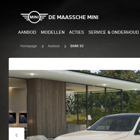
DE MAASSCHE MINI
AANBOD
MODELLEN
ACTIES
SERVICE & ONDERHOUD
Homepage
Aanbod
BMW X3
ELEKTRISCH
BENZI
MINI COOPER ELECTRIC
MINI
MINI ACEMAN ELECTRIC
MINI
MINI COUNTRYMAN ELECTRIC
MINI
JOHN COOPER WORKS
MIN
ELECTRIC
JOH