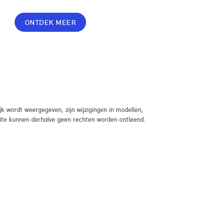
gemakken in jouw overeenkomst, geef je jouw
lease nog meer flexibiliteit met Switch of Flex
ONTDEK MEER
Premium.
 wordt weergegeven, zijn wijzigingen in modellen,
bsite kunnen derhalve geen rechten worden ontleend.