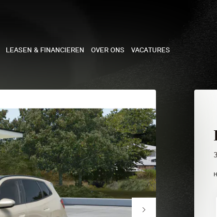
LEASEN & FINANCIEREN
OVER ONS
VACATURES
NE
 COOPER 3-DEURS
 COOPER CABRIO
 COOPER 5-DEURS
H
I COUNTRYMAN
N COOPER WORKS