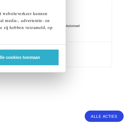
Helmond
et websiteverkeer kunnen
BMW
X3
al media-, advertentie- en
30e xDrive M Sport Automaat
ie zij hebben verzameld, op
1 km
2026
Hybride
€ 80.536
lle cookies toestaan
Bekijk details
ALLE ACTIES