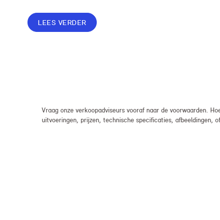
Lease. Zo rijd je al een MINI vanaf € 419* per
maand, in plaats van € 449. Afhankelijk van de
LEES VERDER
uitvoering kan jouw voordeel nog verder
oplopen.
Vraag onze verkoopadviseurs vooraf naar de voorwaarden. Hoew
uitvoeringen, prijzen, technische specificaties, afbeeldingen