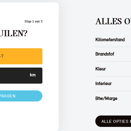
ALLES O
Stap 1 van 3
UILEN?
Kilometerstand
Brandstof
Kleur
Interieur
VRAGEN
Btw/Marge
ALLE OPTIES 