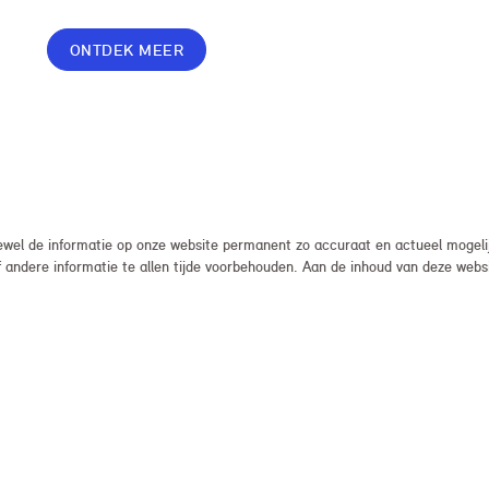
voordelige prijs, zodat je zorgeloos en zonder
onverwachte kosten kunt rijden.
ONTDEK MEER
el de informatie op onze website permanent zo accuraat en actueel mogelijk
, of andere informatie te allen tijde voorbehouden. Aan de inhoud van deze we