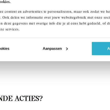
ookies.
lmond
Doetinchem
ze content en advertenties te personaliseren, maar ook zodat we h
W
X3
BMW
X3
r. Ook delen we informatie over jouw websitegebruik met onze soci
rive M Sport Automaat
30e xDrive M Sport Automaat
n deze gegevens met overige info die je al eens hebt gedeeld, of d
ze services.
026
Hybride
1 km
2026
Hybride
809
€ 80.338
ookies
Aanpassen
A
k details
Bekijk details
DE ACTIES?