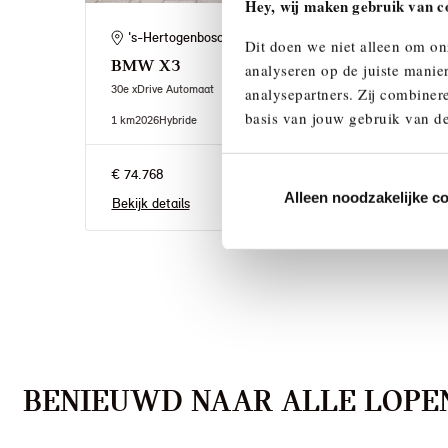
Hey, wij maken gebruik van c
's-Hertogenbosch
He
Dit doen we niet alleen om on
BMW
X3
BM
analyseren op de juiste manie
30e xDrive Automaat
30e xD
analysepartners. Zij combinere
basis van jouw gebruik van de
1 km
2026
Hybride
1 km
2
€ 74.768
€ 76.
Alleen noodzakelijke c
Bekijk details
Bekij
BENIEUWD NAAR ALLE LOPEN