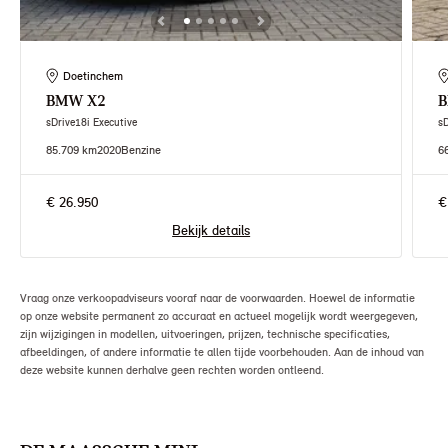
Doetinchem
BMW
X2
sDrive18i Executive
s
85.709 km
2020
Benzine
6
€ 26.950
€
Bekijk details
Vraag onze verkoopadviseurs vooraf naar de voorwaarden. Hoewel de informatie
op onze website permanent zo accuraat en actueel mogelijk wordt weergegeven,
zijn wijzigingen in modellen, uitvoeringen, prijzen, technische specificaties,
afbeeldingen, of andere informatie te allen tijde voorbehouden. Aan de inhoud van
deze website kunnen derhalve geen rechten worden ontleend.