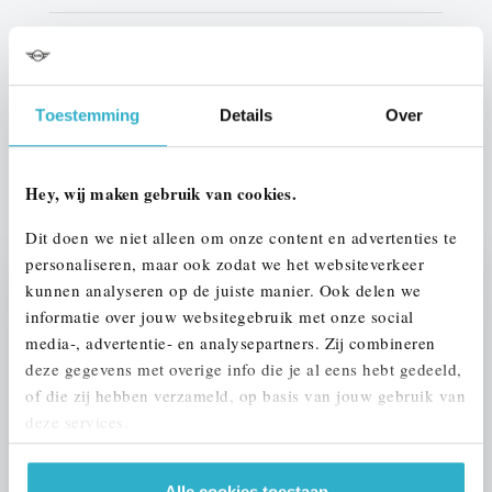
Interieur
Half leder / alcantara
Btw/Marge
BTW
Toestemming
Details
Over
ALLE OPTIES EN SPECIFICATIES
Hey, wij maken gebruik van cookies.
Dit doen we niet alleen om onze content en advertenties te
personaliseren, maar ook zodat we het websiteverkeer
kunnen analyseren op de juiste manier. Ook delen we
Stap 1 van 3
informatie over jouw websitegebruik met onze social
UW AUTO INRUILEN?
media-, advertentie- en analysepartners. Zij combineren
deze gegevens met overige info die je al eens hebt gedeeld,
of die zij hebben verzameld, op basis van jouw gebruik van
deze services.
Alle cookies toestaan