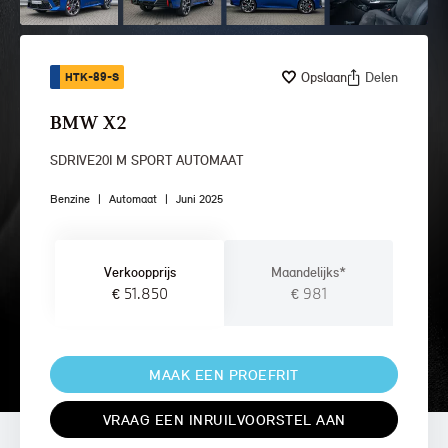
Opslaan
Delen
HTK-89-S
BMW X2
SDRIVE20I M SPORT AUTOMAAT
Benzine
|
Automaat
|
Juni 2025
Verkoopprijs
Maandelijks*
€ 51.850
€ 981
MAAK EEN PROEFRIT
VRAAG EEN INRUILVOORSTEL AAN