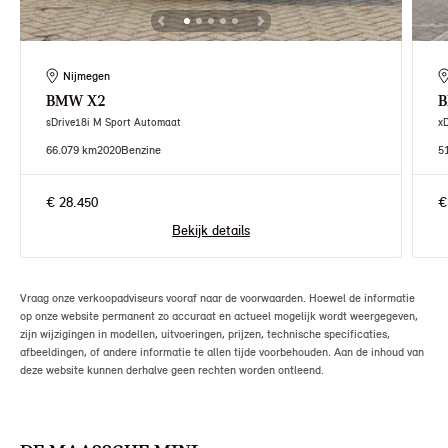
Nijmegen
BMW
X2
sDrive18i M Sport Automaat
x
66.079 km
2020
Benzine
5
€ 28.450
€
Bekijk details
Vraag onze verkoopadviseurs vooraf naar de voorwaarden. Hoewel de informatie
op onze website permanent zo accuraat en actueel mogelijk wordt weergegeven,
zijn wijzigingen in modellen, uitvoeringen, prijzen, technische specificaties,
afbeeldingen, of andere informatie te allen tijde voorbehouden. Aan de inhoud van
deze website kunnen derhalve geen rechten worden ontleend.