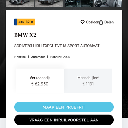
Opslaan
Delen
JXP-82-K
BMW X2
SDRIVE20I HIGH EXECUTIVE M SPORT AUTOMAAT
Benzine
|
Automaat
|
Februari 2026
Verkoopprijs
Maandelijks*
€ 62.950
€ 1.191
MAAK EEN PROEFRIT
VRAAG EEN INRUILVOORSTEL AAN