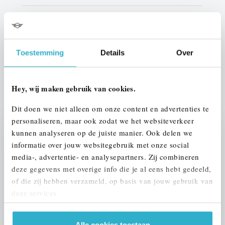
Interieur
Half leder / alcantara
Btw/Marge
BTW
Toestemming
Details
Over
ALLE OPTIES EN SPECIFICATIES
Hey, wij maken gebruik van cookies.
Dit doen we niet alleen om onze content en advertenties te
personaliseren, maar ook zodat we het websiteverkeer
kunnen analyseren op de juiste manier. Ook delen we
Stap 1 van 3
informatie over jouw websitegebruik met onze social
UW AUTO INRUILEN?
media-, advertentie- en analysepartners. Zij combineren
deze gegevens met overige info die je al eens hebt gedeeld,
of die zij hebben verzameld, op basis van jouw gebruik van
deze services.
Alle cookies toestaan