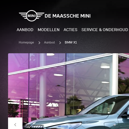
DE MAASSCHE MINI
AANBOD
MODELLEN
ACTIES
SERVICE & ONDERHOUD
Homepage
Aanbod
BMW X1
ELEKTRISCH
BENZI
MINI COOPER ELECTRIC
MINI
MINI ACEMAN ELECTRIC
MINI
MINI COUNTRYMAN ELECTRIC
MINI
JOHN COOPER WORKS
MIN
ELECTRIC
JOH