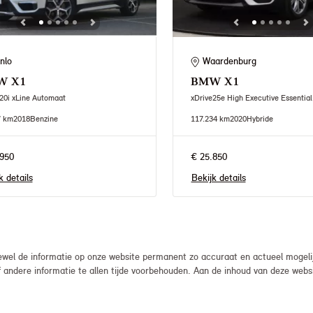
nlo
Waardenburg
W
X1
BMW
X1
20i xLine Automaat
xDrive25e High Executive Essentia
7 km
2018
Benzine
117.234 km
2020
Hybride
950
€ 25.850
k details
Bekijk details
el de informatie op onze website permanent zo accuraat en actueel mogelijk
, of andere informatie te allen tijde voorbehouden. Aan de inhoud van deze we