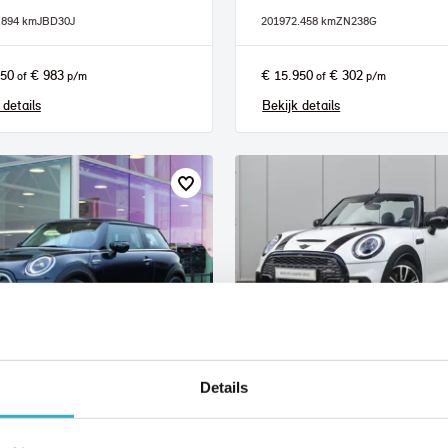
.894 km
JBD30J
2019
72.458 km
ZN238G
950
€ 983
€ 15.950
€ 302
of
p/m
of
p/m
 details
Bekijk details
t
Nijmegen
Details
I
Electric
MINI
Cabrio
Cooper S JCW Rockingham GT Autom