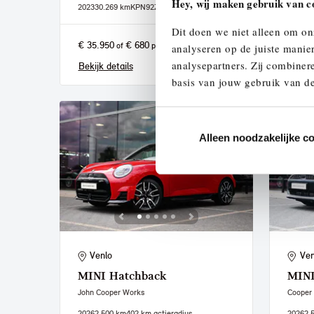
Hey, wij maken gebruik van c
2023
30.269 km
KPN92Z
2022
36
Dit doen we niet alleen om on
€ 35.950
€ 680
€ 20.
of
p/m
analyseren op de juiste manie
analysepartners. Zij combinere
Bekijk details
Bekijk
basis van jouw gebruik van de
Alleen noodzakelijke c
Venlo
Ven
MINI
Hatchback
MIN
John Cooper Works
Cooper
2026
2.500 km
402 km actieradius
2026
2.