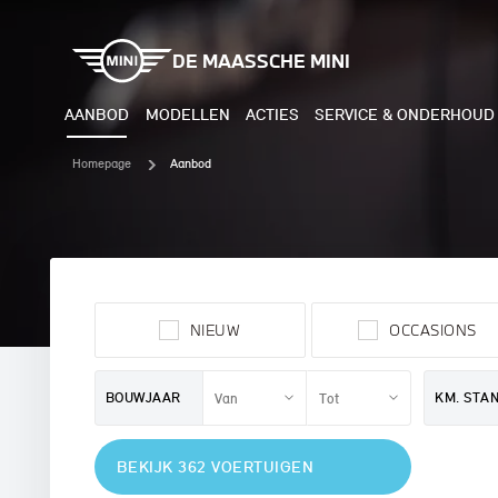
DE MAASSCHE MINI
AANBOD
MODELLEN
ACTIES
SERVICE & ONDERHOUD
Homepage
Aanbod
ELEKTRISCH
BENZI
MINI COOPER ELECTRIC
MINI
NIEUW
OCCASIONS
MINI ACEMAN ELECTRIC
MINI
MINI COUNTRYMAN ELECTRIC
MINI
BOUWJAAR
KM. STA
JOHN COOPER WORKS
MIN
BEKIJK 362 VOERTUIGEN
ELECTRIC
JOH