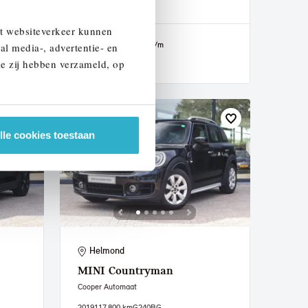
2020
94.147 km
J265LD
et websiteverkeer kunnen
€ 22.950
€ 434
of
p/m
al media-, advertentie- en
ie zij hebben verzameld, op
Bekijk details
lle cookies toestaan
Helmond
MINI
Countryman
Cooper Automaat
2019
117.800 km
G240BG