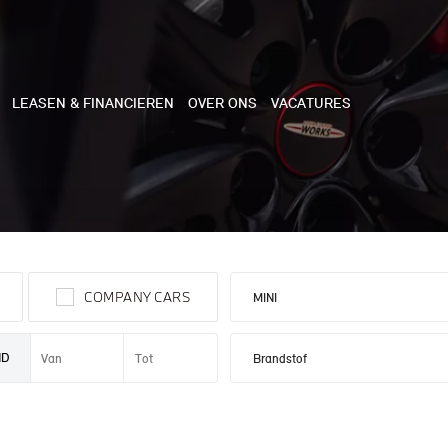
LEASEN & FINANCIEREN
OVER ONS
VACATURES
NE
 COOPER 3-DEURS
COMPANY CARS
 COOPER CABRIO
 COOPER 5-DEURS
ND
I COUNTRYMAN
N COOPER WORKS