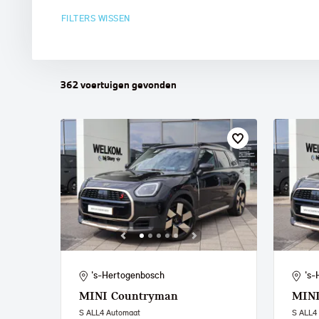
FILTERS WISSEN
MINI
362
voertuigen
gevonden
's-Hertogenbosch
's-
MINI
Countryman
MIN
S ALL4 Automaat
S ALL4