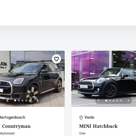
 PAUL SMITH EDITION
Hertogenbosch
Venlo
I
Countryman
MINI
Hatchback
 Automaat
One