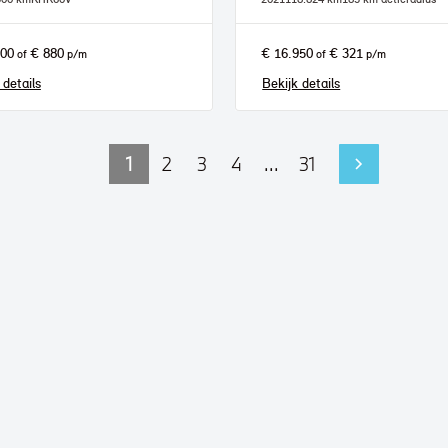
500
€ 880
€ 16.950
€ 321
of
p/m
of
p/m
 details
Bekijk details
1
2
3
4
...
31