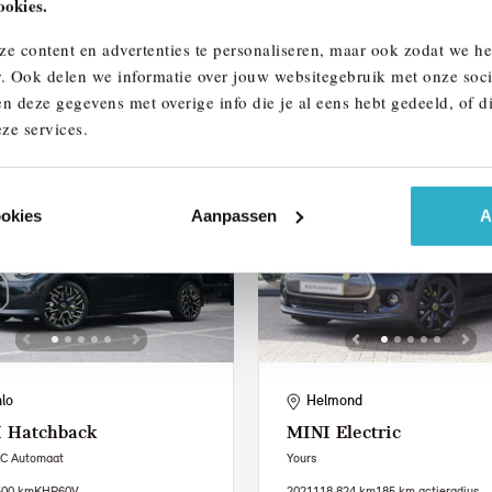
ookies.
.687 km
234 km actieradius
2023
67.917 km
S321XP
ze content en advertenties te personaliseren, maar ook zodat we h
950
€ 396
€ 35.950
€ 680
of
p/m
of
p/m
r. Ook delen we informatie over jouw websitegebruik met onze soci
n deze gegevens met overige info die je al eens hebt gedeeld, of d
 details
Bekijk details
ze services.
ookies
Aanpassen
A
lo
Helmond
I
Hatchback
MINI
Electric
 C Automaat
Yours
500 km
KHR60V
2021
118.824 km
185 km actieradius