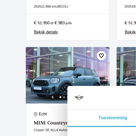
2025
21.666 km
JBD31J
2025
18
€ 51.950
€ 983
€ 51.
of
p/m
Bekijk details
Bekijk
Echt
Ech
Toestemming
MINI
Countryman
MIN
Cooper SE ALL4 Automaat
Classic