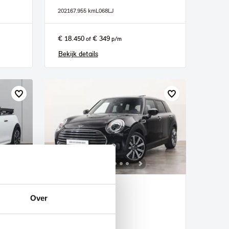
2021
67.955 km
L068LJ
€ 18.450
€ 349
of
p/m
Bekijk details
Veldhoven
Over
MINI
Clubman
aat
Chili Automaat