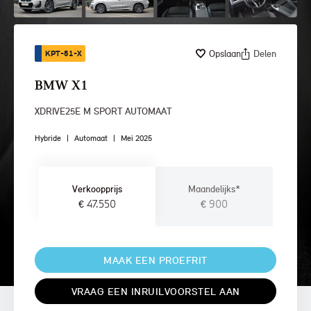
Opslaan
Delen
KPT-51-X
BMW X1
XDRIVE25E M SPORT AUTOMAAT
Hybride
|
Automaat
|
Mei 2025
Verkoopprijs
Maandelijks*
€ 47.550
€ 900
MAAK EEN PROEFRIT
VRAAG EEN INRUILVOORSTEL AAN