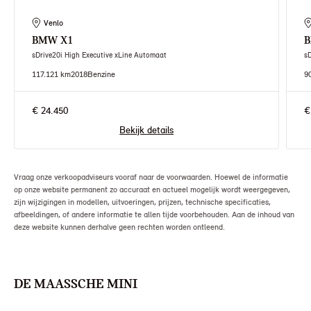
Venlo
BMW
X1
sDrive20i High Executive xLine Automaat
s
117.121 km
2018
Benzine
9
€ 24.450
€
Bekijk details
Vraag onze verkoopadviseurs vooraf naar de voorwaarden. Hoewel de informatie
op onze website permanent zo accuraat en actueel mogelijk wordt weergegeven,
zijn wijzigingen in modellen, uitvoeringen, prijzen, technische specificaties,
afbeeldingen, of andere informatie te allen tijde voorbehouden. Aan de inhoud van
deze website kunnen derhalve geen rechten worden ontleend.
DE MAASSCHE MINI