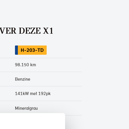
VER DEZE X1
H-203-TD
98.150 km
Benzine
141kW met 192pk
Mineralgrau
Half leder / stof