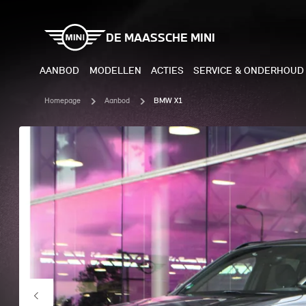
DE MAASSCHE MINI
AANBOD
MODELLEN
ACTIES
SERVICE & ONDERHOUD
Homepage
Aanbod
BMW X1
ELEKTRISCH
BENZI
MINI COOPER ELECTRIC
MINI
MINI ACEMAN ELECTRIC
MINI
MINI COUNTRYMAN ELECTRIC
MINI
JOHN COOPER WORKS
MIN
ELECTRIC
JOH