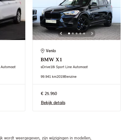
Venlo
BMW
X1
l Automaat
sDrive18i Sport Line Automaat
99.941 km
2019
Benzine
€ 25.950
Bekijk details
 wordt weergegeven, zijn wijzigingen in modellen,