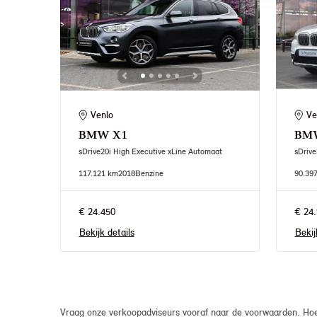
Venlo
Ve
BMW
X1
BM
sDrive20i High Executive xLine Automaat
sDrive
117.121 km
2018
Benzine
90.39
€ 24.450
€ 24.
Bekijk details
Bekij
Vraag onze verkoopadviseurs vooraf naar de voorwaarden. Hoew