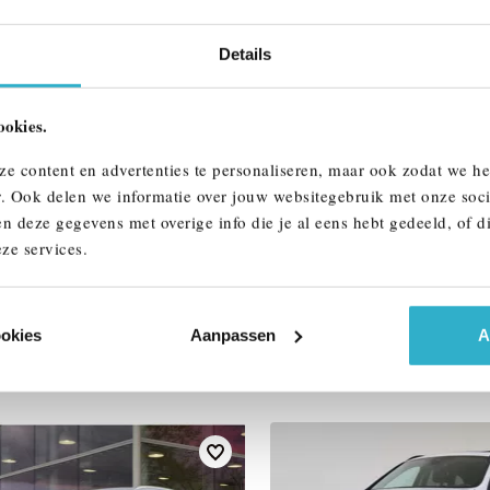
Btw/Marge
Details
ALLE OPTIES 
ookies.
ze content en advertenties te personaliseren, maar ook zodat we h
r. Ook delen we informatie over jouw websitegebruik met onze soci
n deze gegevens met overige info die je al eens hebt gedeeld, of d
ze services.
ookies
Aanpassen
A
AAR