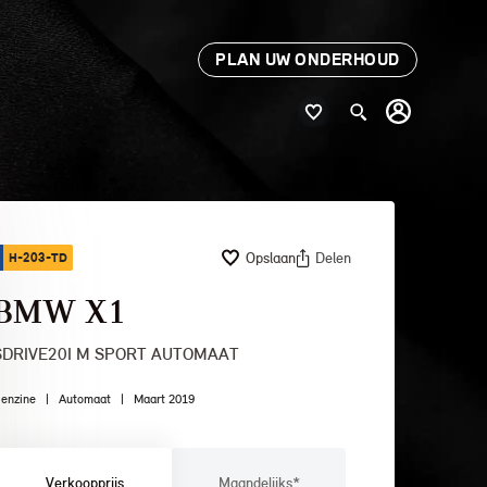
PLAN UW ONDERHOUD
Opslaan
Delen
H-203-TD
BMW X1
SDRIVE20I M SPORT AUTOMAAT
enzine
|
Automaat
|
Maart 2019
Verkoopprijs
Maandelijks*