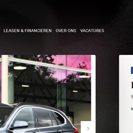
LEASEN & FINANCIEREN
OVER ONS
VACATURES
NE
 COOPER 3-DEURS
 COOPER CABRIO
 COOPER 5-DEURS
B
I COUNTRYMAN
N COOPER WORKS