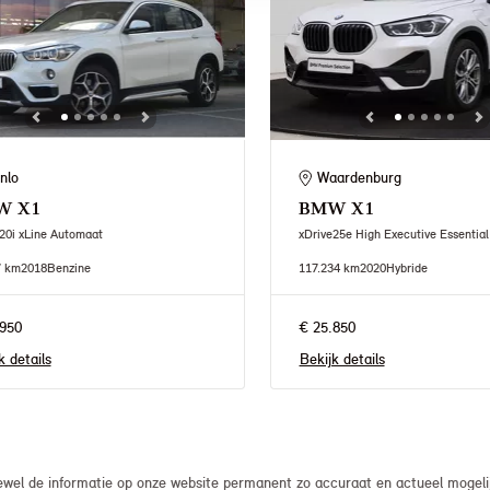
nlo
Waardenburg
W
X1
BMW
X1
20i xLine Automaat
xDrive25e High Executive Essentia
7 km
2018
Benzine
117.234 km
2020
Hybride
950
€ 25.850
k details
Bekijk details
el de informatie op onze website permanent zo accuraat en actueel mogelijk