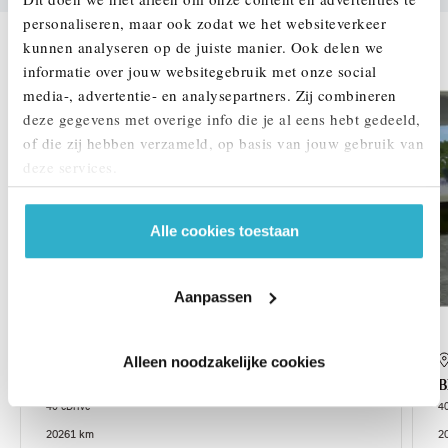
personaliseren, maar ook zodat we het websiteverkeer
DEZE ZIJN VERGELIJKBAAR
kunnen analyseren op de juiste manier. Ook delen we
informatie over jouw websitegebruik met onze social
media-, advertentie- en analysepartners. Zij combineren
deze gegevens met overige info die je al eens hebt gedeeld,
of die zij hebben verzameld, op basis van jouw gebruik van
deze services.
Alle cookies toestaan
Aanpassen
Uden
Alleen noodzakelijke cookies
BMW
iX3
40 eDrive
4
2026
1 km
2