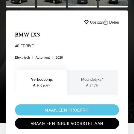
Opslaan
Delen
BMW IX3
40 EDRIVE
Elektrisch
|
Automaat
|
2026
Verkoopprijs
Maandelijks*
€ 63.653
€ 1.176
MAAK EEN PROEFRIT
VRAAG EEN INRUILVOORSTEL AAN