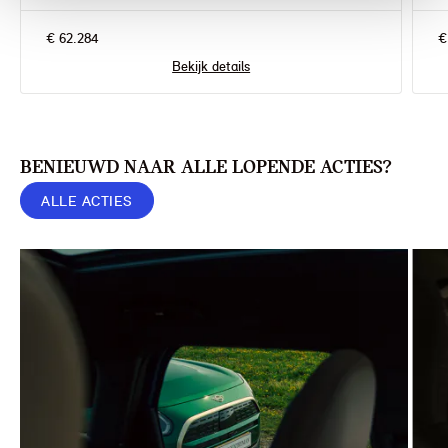
€ 62.284
€
Bekijk details
BENIEUWD NAAR ALLE LOPENDE ACTIES?
ALLE ACTIES