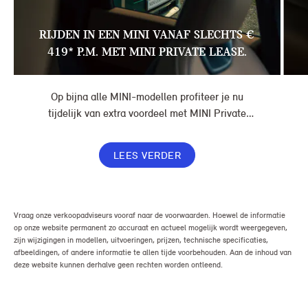
RIJDEN IN EEN MINI VANAF SLECHTS €
419* P.M. MET MINI PRIVATE LEASE.
Op bijna alle MINI-modellen profiteer je nu
tijdelijk van extra voordeel met MINI Private
Lease. Zo rijd je al een MINI vanaf € 419* per
maand, in plaats van € 449. Afhankelijk van de
LEES VERDER
uitvoering kan jouw voordeel nog verder oplopen.
Vraag onze verkoopadviseurs vooraf naar de voorwaarden. Hoewel de informatie
op onze website permanent zo accuraat en actueel mogelijk wordt weergegeven,
zijn wijzigingen in modellen, uitvoeringen, prijzen, technische specificaties,
afbeeldingen, of andere informatie te allen tijde voorbehouden. Aan de inhoud van
deze website kunnen derhalve geen rechten worden ontleend.