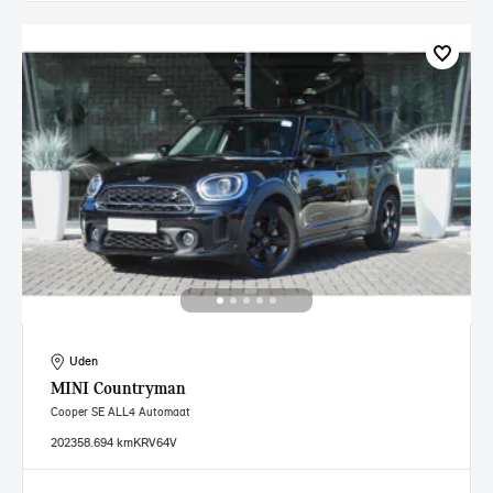
Uden
MINI
Countryman
Cooper SE ALL4 Automaat
2023
58.694 km
KRV64V