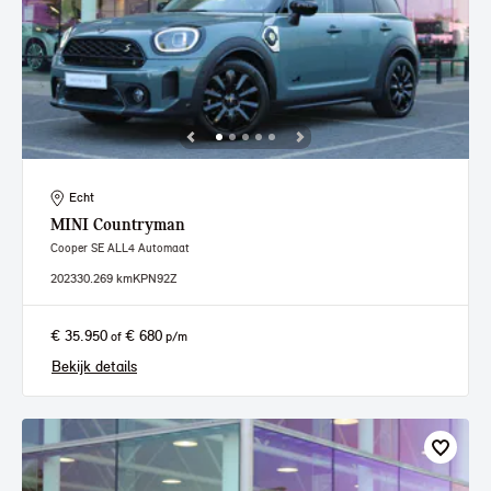
Echt
MINI
Countryman
Cooper SE ALL4 Automaat
2023
30.269 km
KPN92Z
€ 35.950
€ 680
of
p/m
Bekijk details