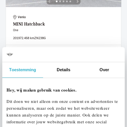
Venlo
MINI
Hatchback
One
2019
72.458 km
ZN238G
€ 15.950
€ 302
of
p/m
Bekijk details
Toestemming
Details
Over
Hey, wij maken gebruik van cookies.
Dit doen we niet alleen om onze content en advertenties te
personaliseren, maar ook zodat we het websiteverkeer
kunnen analyseren op de juiste manier. Ook delen we
informatie over jouw websitegebruik met onze social