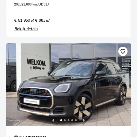
2025
21.666 km
JBD31J
€ 51.950
€ 983
of
p/m
Bekijk details