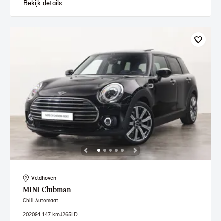
Bekijk details
Veldhoven
MINI
Clubman
Chili Automaat
2020
94.147 km
J265LD