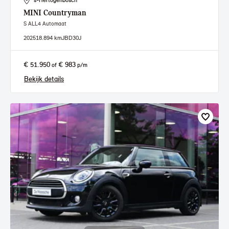
's-Hertogenbosch
MINI
Countryman
S ALL4 Automaat
2025
18.894 km
JBD30J
€ 51.950
€ 983
of
p/m
Bekijk details