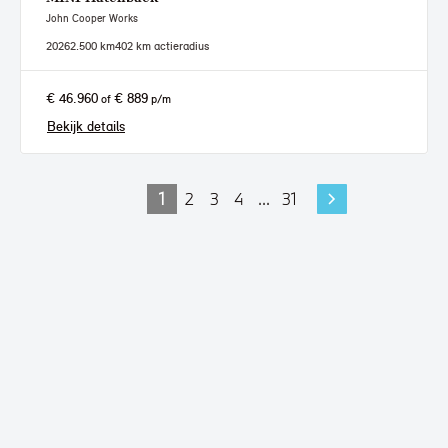
John Cooper Works
2026
2.500 km
402 km actieradius
€ 46.960
€ 889
of
p/m
Bekijk details
1
2
3
4
...
31