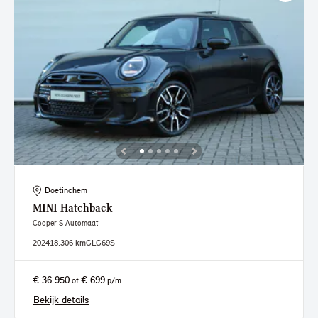
Doetinchem
MINI
Hatchback
Cooper S Automaat
2024
18.306 km
GLG69S
€ 36.950
€ 699
of
p/m
Bekijk details