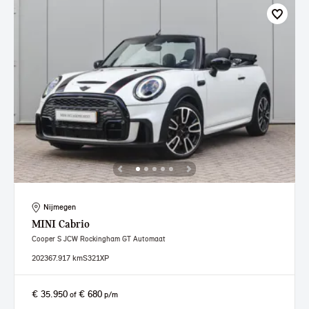
Nijmegen
MINI
Cabrio
Cooper S JCW Rockingham GT Automaat
2023
67.917 km
S321XP
€ 35.950
€ 680
of
p/m