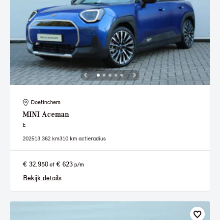
Doetinchem
MINI
Aceman
E
2025
13.362 km
310 km actieradius
€ 32.950
€ 623
of
p/m
Bekijk details