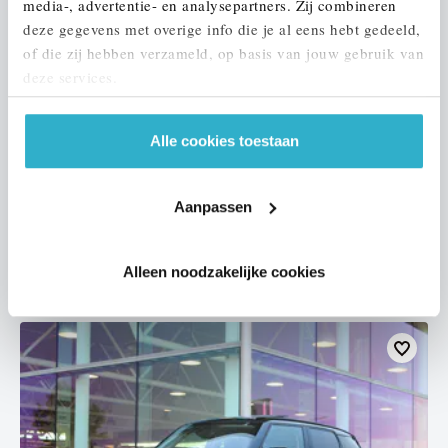
media-, advertentie- en analysepartners. Zij combineren
deze gegevens met overige info die je al eens hebt gedeeld,
of die zij hebben verzameld, op basis van jouw gebruik van
deze services.
Eindhoven
Alle cookies toestaan
MINI
Hatchback
One Essential
2021
67.955 km
L068LJ
Aanpassen
€ 18.450
€ 349
of
p/m
Alleen noodzakelijke cookies
Bekijk details