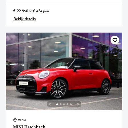
€ 22.950
€ 434
of
p/m
Bekijk details
Venlo
MINI
Hatchback