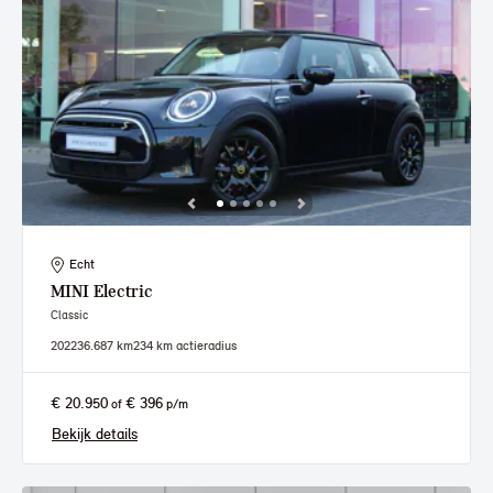
Echt
MINI
Electric
Classic
2022
36.687 km
234 km actieradius
€ 20.950
€ 396
of
p/m
Bekijk details