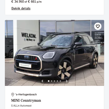
€ 34.950
€ 661
of
p/m
Bekijk details
's-Hertogenbosch
MINI
Countryman
S ALL4 Automaat