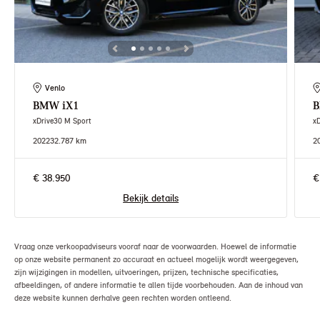
Venlo
BMW
iX1
xDrive30 M Sport
x
2022
32.787 km
2
€ 38.950
€
Bekijk details
Vraag onze verkoopadviseurs vooraf naar de voorwaarden. Hoewel de informatie
op onze website permanent zo accuraat en actueel mogelijk wordt weergegeven,
zijn wijzigingen in modellen, uitvoeringen, prijzen, technische specificaties,
afbeeldingen, of andere informatie te allen tijde voorbehouden. Aan de inhoud van
deze website kunnen derhalve geen rechten worden ontleend.