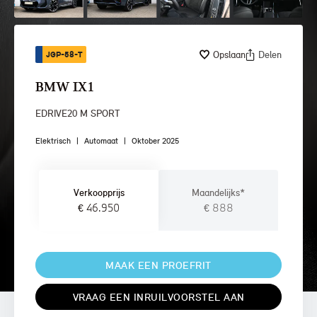
Opslaan
Delen
JGP-58-T
BMW IX1
EDRIVE20 M SPORT
Elektrisch
|
Automaat
|
Oktober 2025
Verkoopprijs
Maandelijks*
€ 46.950
€ 888
MAAK EEN PROEFRIT
VRAAG EEN INRUILVOORSTEL AAN