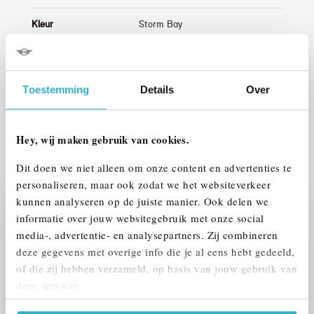
Kleur
Storm Bay
Interieur
Half leder / alcantara
Btw/Marge
BTW
Toestemming
Details
Over
ALLE OPTIES EN SPECIFICATIES
Hey, wij maken gebruik van cookies.
Dit doen we niet alleen om onze content en advertenties te
personaliseren, maar ook zodat we het websiteverkeer
kunnen analyseren op de juiste manier. Ook delen we
informatie over jouw websitegebruik met onze social
Stap 1 van 3
media-, advertentie- en analysepartners. Zij combineren
UW AUTO INRUILEN?
deze gegevens met overige info die je al eens hebt gedeeld,
of die zij hebben verzameld, op basis van jouw gebruik van
deze services.