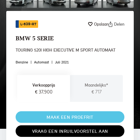
Opslaan
Delen
L-539-RT
BMW 5 SERIE
TOURING 520I HIGH EXECUTIVE M SPORT AUTOMAAT
Benzine
|
Automaat
|
Juli 2021
Verkoopprijs
Maandelijks*
€ 37.900
€ 717
MAAK EEN PROEFRIT
VRAAG EEN INRUILVOORSTEL AAN