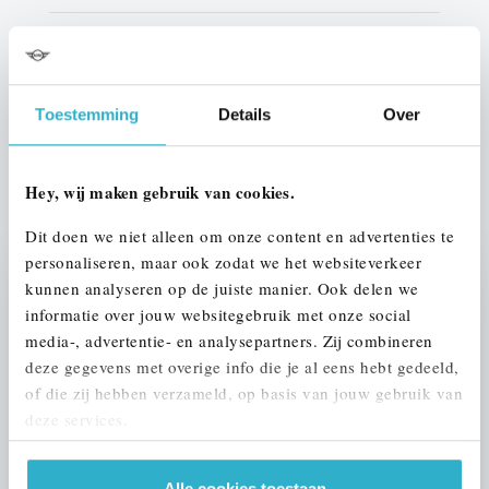
Interieur
Leder
Btw/Marge
BTW
Toestemming
Details
Over
ALLE OPTIES EN SPECIFICATIES
Hey, wij maken gebruik van cookies.
Dit doen we niet alleen om onze content en advertenties te
personaliseren, maar ook zodat we het websiteverkeer
kunnen analyseren op de juiste manier. Ook delen we
Stap 1 van 3
informatie over jouw websitegebruik met onze social
UW AUTO INRUILEN?
media-, advertentie- en analysepartners. Zij combineren
deze gegevens met overige info die je al eens hebt gedeeld,
of die zij hebben verzameld, op basis van jouw gebruik van
deze services.
Alle cookies toestaan