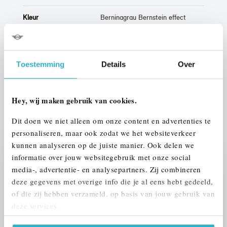
Kleur
Berninagrau Bernstein effect
Interieur
Leder
Btw/Marge
BTW
Toestemming
Details
Over
ALLE OPTIES EN SPECIFICATIES
Hey, wij maken gebruik van cookies.
Dit doen we niet alleen om onze content en advertenties te
personaliseren, maar ook zodat we het websiteverkeer
kunnen analyseren op de juiste manier. Ook delen we
informatie over jouw websitegebruik met onze social
Stap 1 van 3
media-, advertentie- en analysepartners. Zij combineren
UW AUTO INRUILEN?
deze gegevens met overige info die je al eens hebt gedeeld,
of die zij hebben verzameld, op basis van jouw gebruik van
deze services.