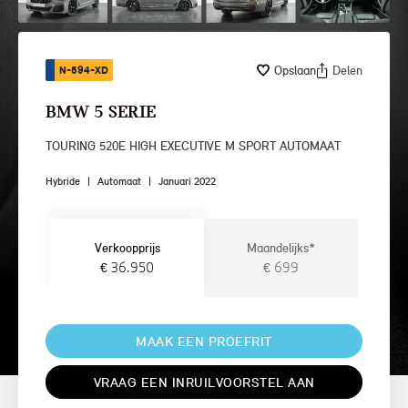
Opslaan
Delen
N-594-XD
BMW 5 SERIE
TOURING 520E HIGH EXECUTIVE M SPORT AUTOMAAT
Hybride
|
Automaat
|
Januari 2022
Verkoopprijs
Maandelijks*
€ 36.950
€ 699
MAAK EEN PROEFRIT
VRAAG EEN INRUILVOORSTEL AAN