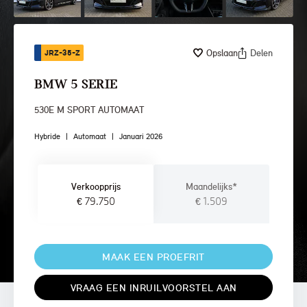
Opslaan
Delen
JRZ-35-Z
BMW 5 SERIE
530E M SPORT AUTOMAAT
Hybride
|
Automaat
|
Januari 2026
Verkoopprijs
Maandelijks*
€ 79.750
€ 1.509
MAAK EEN PROEFRIT
VRAAG EEN INRUILVOORSTEL AAN