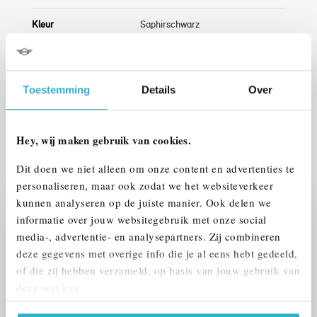
Kleur
Saphirschwarz
Interieur
Leder
Btw/Marge
BTW
Toestemming
Details
Over
ALLE OPTIES EN SPECIFICATIES
Hey, wij maken gebruik van cookies.
Dit doen we niet alleen om onze content en advertenties te
personaliseren, maar ook zodat we het websiteverkeer
kunnen analyseren op de juiste manier. Ook delen we
informatie over jouw websitegebruik met onze social
Stap 1 van 3
media-, advertentie- en analysepartners. Zij combineren
UW AUTO INRUILEN?
deze gegevens met overige info die je al eens hebt gedeeld,
of die zij hebben verzameld, op basis van jouw gebruik van
deze services.