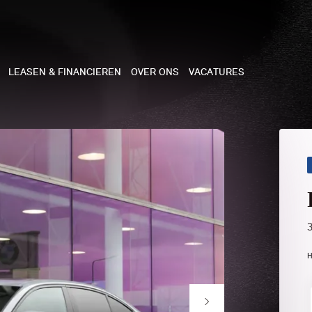
LEASEN & FINANCIEREN
OVER ONS
VACATURES
NE
 COOPER 3-DEURS
 COOPER CABRIO
 COOPER 5-DEURS
H
I COUNTRYMAN
N COOPER WORKS