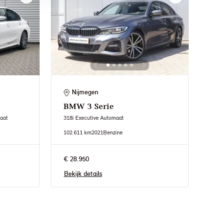
Nijmegen
BMW
3 Serie
aat
318i Executive Automaat
102.611 km
2021
Benzine
€ 28.950
Bekijk details