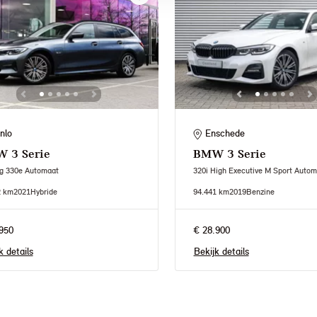
nlo
Enschede
W
3 Serie
BMW
3 Serie
ng 330e Automaat
320i High Executive M Sport Autom
2 km
2021
Hybride
94.441 km
2019
Benzine
950
€ 28.900
k details
Bekijk details