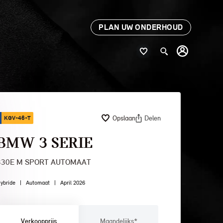
PLAN UW ONDERHOUD
Opslaan
Delen
KGV-46-T
BMW 3 SERIE
330E M SPORT AUTOMAAT
ybride
|
Automaat
|
April 2026
Verkoopprijs
Maandelijks*