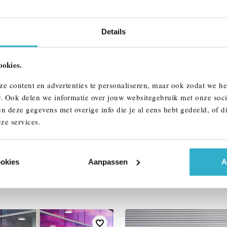
Interieur
Btw/Marge
Details
ookies.
ALLE OPTIES 
ze content en advertenties te personaliseren, maar ook zodat we h
r. Ook delen we informatie over jouw websitegebruik met onze soci
n deze gegevens met overige info die je al eens hebt gedeeld, of d
ze services.
ookies
Aanpassen
A
AAR