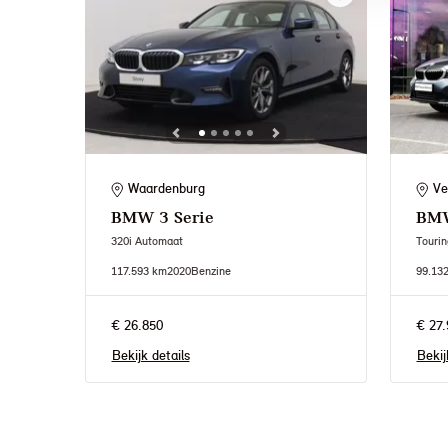
Waardenburg
Ve
BMW
3 Serie
BM
320i Automaat
Touri
117.593 km
2020
Benzine
99.13
€ 26.850
€ 27.
Bekijk details
Bekij