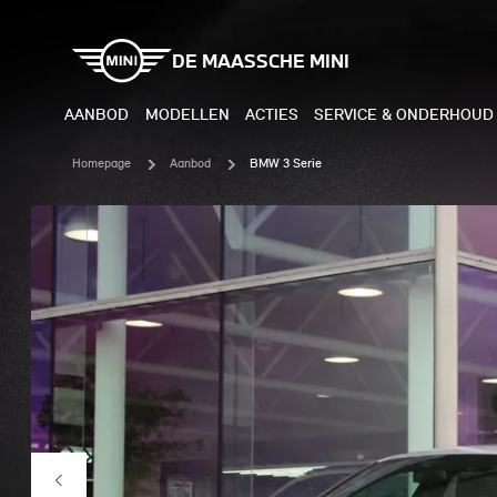
DE MAASSCHE MINI
AANBOD
MODELLEN
ACTIES
SERVICE & ONDERHOUD
Homepage
Aanbod
BMW 3 Serie
ELEKTRISCH
BENZI
MINI COOPER ELECTRIC
MINI
MINI ACEMAN ELECTRIC
MINI
MINI COUNTRYMAN ELECTRIC
MINI
JOHN COOPER WORKS
MIN
ELECTRIC
JOH