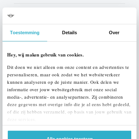
Interieur
Half leder / alcantara
Btw/Marge
Marge
Toestemming
Details
Over
ALLE OPTIES EN SPECIFICATIES
Hey, wij maken gebruik van cookies.
Dit doen we niet alleen om onze content en advertenties te
personaliseren, maar ook zodat we het websiteverkeer
kunnen analyseren op de juiste manier. Ook delen we
Stap 1 van 3
informatie over jouw websitegebruik met onze social
UW AUTO INRUILEN?
media-, advertentie- en analysepartners. Zij combineren
deze gegevens met overige info die je al eens hebt gedeeld,
of die zij hebben verzameld, op basis van jouw gebruik van
deze services.
Alle cookies toestaan