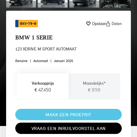
Opslaan
Delen
GXV-75-G
BMW 1 SERIE
123 XDRIVE M SPORT AUTOMAAT
Benzine
|
Automaat
|
Januari 2025
Verkoopprijs
Maandelijks*
€ 47.450
€ 898
MAAK EEN PROEFRIT
VRAAG EEN INRUILVOORSTEL AAN