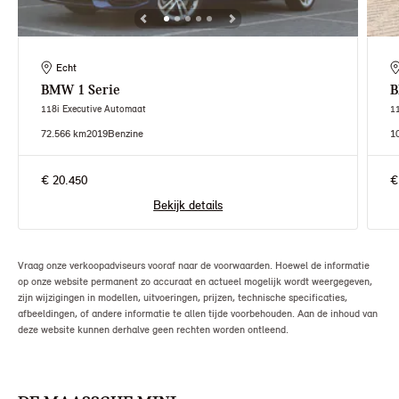
Echt
BMW
1 Serie
118i Executive Automaat
1
72.566 km
2019
Benzine
1
€ 20.450
€
Bekijk details
Vraag onze verkoopadviseurs vooraf naar de voorwaarden. Hoewel de informatie
op onze website permanent zo accuraat en actueel mogelijk wordt weergegeven,
zijn wijzigingen in modellen, uitvoeringen, prijzen, technische specificaties,
afbeeldingen, of andere informatie te allen tijde voorbehouden. Aan de inhoud van
deze website kunnen derhalve geen rechten worden ontleend.