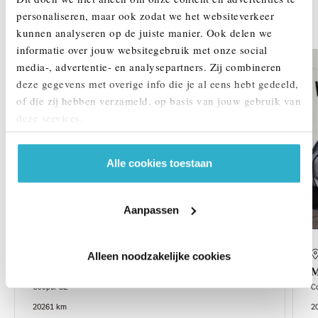
personaliseren, maar ook zodat we het websiteverkeer
DEZE ZIJN VERGELIJKBAAR
kunnen analyseren op de juiste manier. Ook delen we
informatie over jouw websitegebruik met onze social
media-, advertentie- en analysepartners. Zij combineren
deze gegevens met overige info die je al eens hebt gedeeld,
of die zij hebben verzameld, op basis van jouw gebruik van
deze services.
Alle cookies toestaan
Aanpassen
Venlo
Alleen noodzakelijke cookies
MINI
Hatchback
M
Cooper SE
C
2026
1 km
2