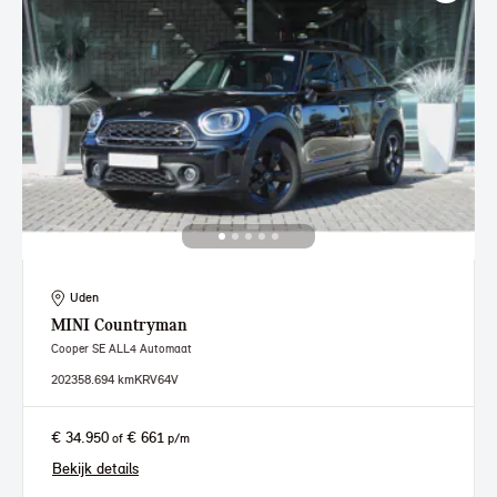
Uden
MINI
Countryman
Cooper SE ALL4 Automaat
2023
58.694 km
KRV64V
€ 34.950
€ 661
of
p/m
Bekijk details