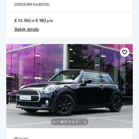
2025
18.894 km
JBD30J
€ 51.950
€ 983
of
p/m
Bekijk details