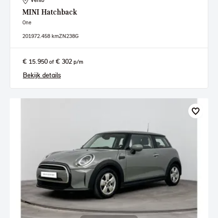
Venlo
MINI
Hatchback
One
2019
72.458 km
ZN238G
€ 15.950
€ 302
of
p/m
Bekijk details