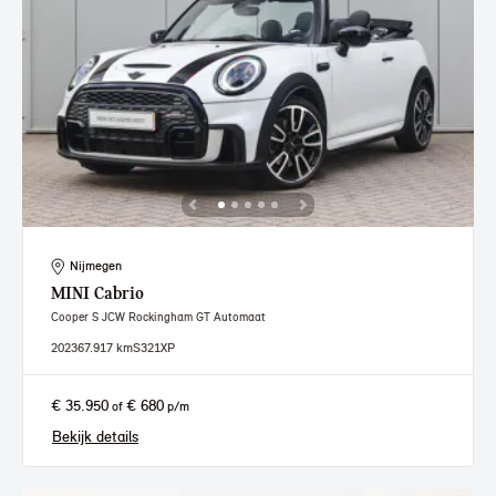
Nijmegen
MINI
Cabrio
Cooper S JCW Rockingham GT Automaat
2023
67.917 km
S321XP
€ 35.950
€ 680
of
p/m
Bekijk details