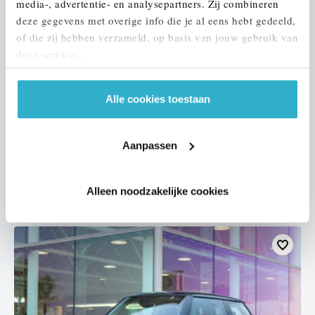
media-, advertentie- en analysepartners. Zij combineren
deze gegevens met overige info die je al eens hebt gedeeld,
of die zij hebben verzameld, op basis van jouw gebruik van
deze services.
Echt
Alle cookies toestaan
MINI
Countryman
Cooper SE ALL4 Automaat
2023
30.269 km
KPN92Z
Aanpassen
€ 35.950
€ 680
of
p/m
Alleen noodzakelijke cookies
Bekijk details