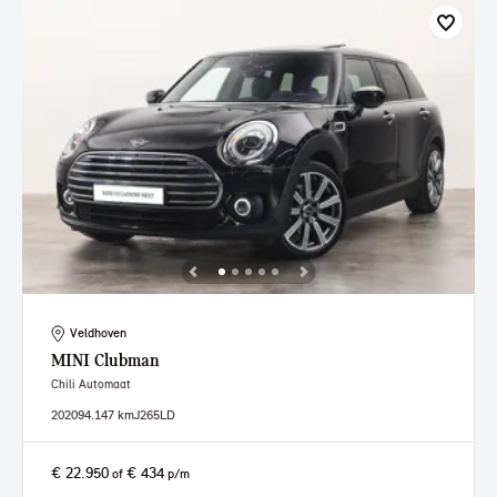
Veldhoven
MINI
Clubman
Chili Automaat
2020
94.147 km
J265LD
€ 22.950
€ 434
of
p/m