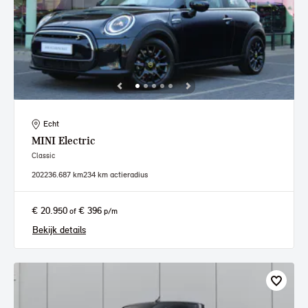
Echt
MINI
Electric
Classic
2022
36.687 km
234 km actieradius
€ 20.950
€ 396
of
p/m
Bekijk details