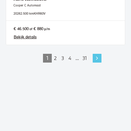
Cooper C Automaat
2026
2.500 km
KHR60V
€ 46.500
€ 880
of
p/m
Bekijk details
1
2
3
4
...
31