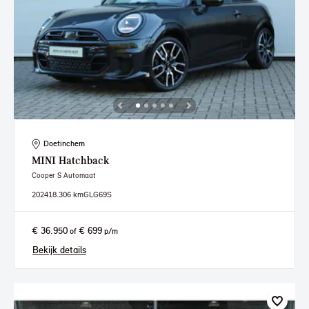
Doetinchem
MINI
Hatchback
Cooper S Automaat
2024
18.306 km
GLG69S
€ 36.950
€ 699
of
p/m
Bekijk details