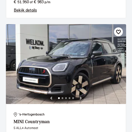
€ 51.950
€ 983
of
p/m
Bekijk details
's-Hertogenbosch
MINI
Countryman
S ALL4 Automaat