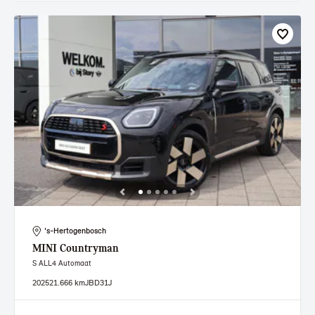
's-Hertogenbosch
MINI
Countryman
S ALL4 Automaat
2025
21.666 km
JBD31J