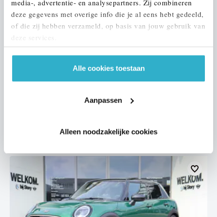
media-, advertentie- en analysepartners. Zij combineren
deze gegevens met overige info die je al eens hebt gedeeld,
of die zij hebben verzameld, op basis van jouw gebruik van
deze services.
Helmond
Alle cookies toestaan
MINI
Countryman
E
2026
1 km
Aanpassen
€ 51.390
€ 851
of
p/m
Alleen noodzakelijke cookies
Bekijk details