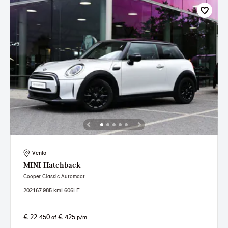
Venlo
MINI
Hatchback
Cooper Classic Automaat
2021
67.985 km
L606LF
€ 22.450
€ 425
of
p/m