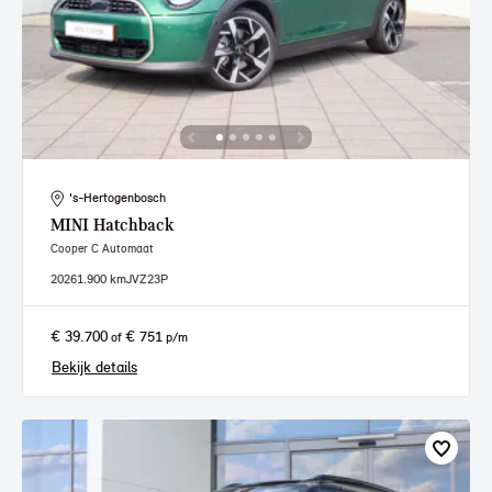
's-Hertogenbosch
MINI
Hatchback
Cooper C Automaat
2026
1.900 km
JVZ23P
€ 39.700
€ 751
of
p/m
Bekijk details