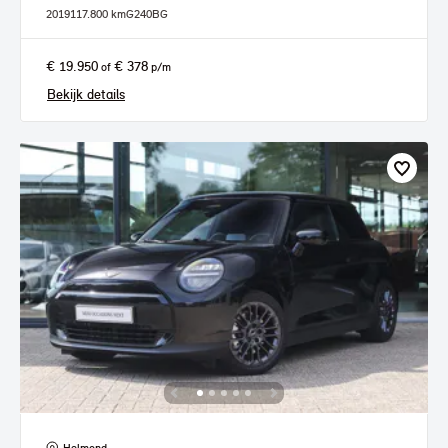
2019
117.800 km
G240BG
€ 19.950
€ 378
of
p/m
Bekijk details