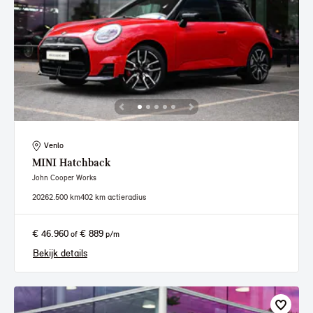
Venlo
MINI
Hatchback
John Cooper Works
2026
2.500 km
402 km actieradius
€ 46.960
€ 889
of
p/m
Bekijk details