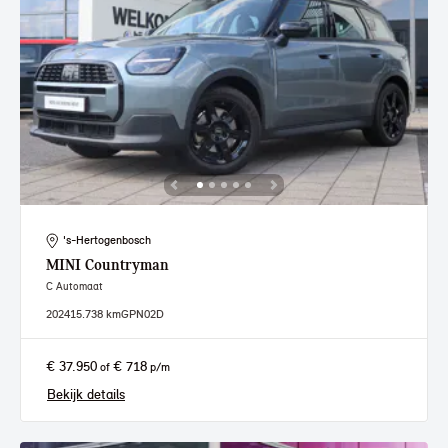
's-Hertogenbosch
MINI
Countryman
C Automaat
2024
15.738 km
GPN02D
€ 37.950
€ 718
of
p/m
Bekijk details