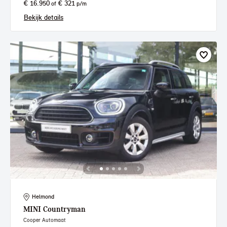
€ 16.950
€ 321
of
p/m
Bekijk details
Helmond
MINI
Countryman
Cooper Automaat