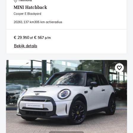
Helmond
MINI
Hatchback
Cooper E Blackyard
2026
1.137 km
305 km actieradius
€ 29.950
€ 567
of
p/m
Bekijk details