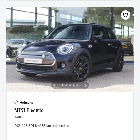
Helmond
MINI
Electric
Yours
2021
118.824 km
185 km actieradius