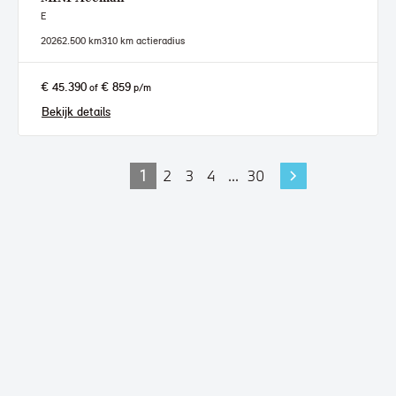
E
2026
2.500 km
310 km actieradius
€ 45.390
€ 859
of
p/m
Bekijk details
1
2
3
4
...
30