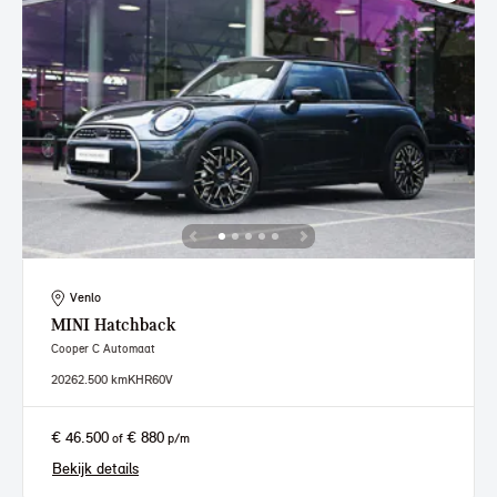
Venlo
MINI
Hatchback
Cooper C Automaat
2026
2.500 km
KHR60V
€ 46.500
€ 880
of
p/m
Bekijk details