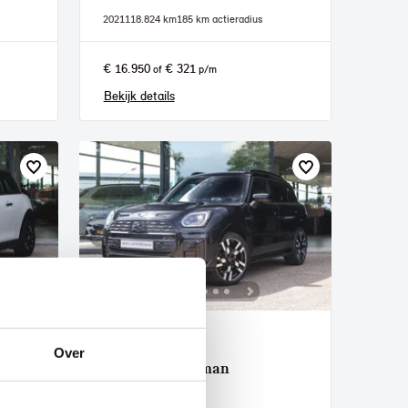
2021
118.824 km
185 km actieradius
€ 16.950
€ 321
of
p/m
Bekijk details
Helmond
Over
MINI
Countryman
E