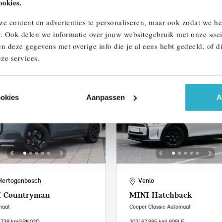
ookies.
137 km
305 km actieradius
2021
73.836 km
234 km actieradius
ze content en advertenties te personaliseren, maar ook zodat we h
950
€ 567
€ 17.950
€ 340
of
p/m
of
p/m
r. Ook delen we informatie over jouw websitegebruik met onze soci
n deze gegevens met overige info die je al eens hebt gedeeld, of d
 details
Bekijk details
ze services.
ookies
Aanpassen
A
Hertogenbosch
Venlo
I
Countryman
MINI
Hatchback
maat
Cooper Classic Automaat
.738 km
GPN02D
2021
67.985 km
L606LF