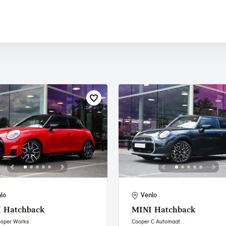
 PAUL SMITH EDITION
lo
Venlo
I
Hatchback
MINI
Hatchback
ooper Works
Cooper C Automaat