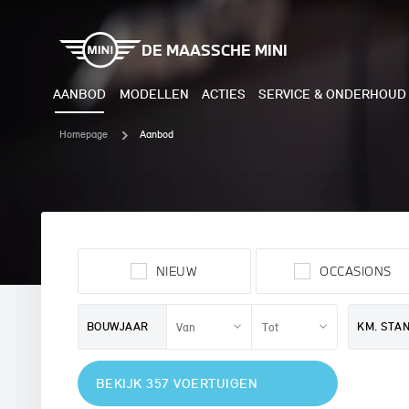
DE MAASSCHE MINI
AANBOD
MODELLEN
ACTIES
SERVICE & ONDERHOUD
Homepage
Aanbod
ELEKTRISCH
BENZI
MINI COOPER ELECTRIC
MINI
NIEUW
OCCASIONS
MINI ACEMAN ELECTRIC
MINI
MINI COUNTRYMAN ELECTRIC
MINI
BOUWJAAR
KM. STA
JOHN COOPER WORKS
MIN
BEKIJK 357 VOERTUIGEN
ELECTRIC
JOH