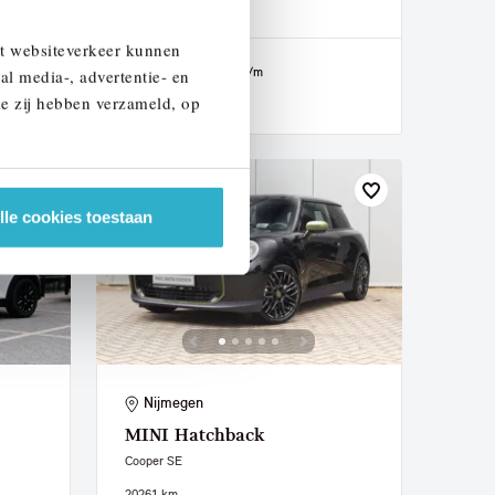
2026
1 km
et websiteverkeer kunnen
€ 51.390
€ 851
of
p/m
al media-, advertentie- en
ie zij hebben verzameld, op
Bekijk details
lle cookies toestaan
Nijmegen
MINI
Hatchback
Cooper SE
2026
1 km