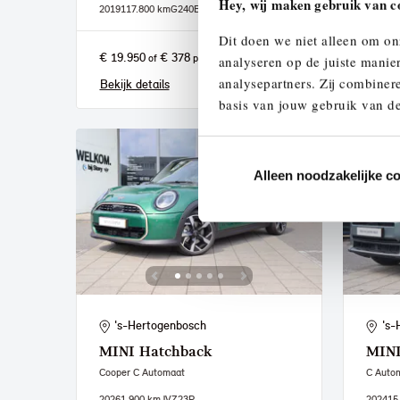
Hey, wij maken gebruik van c
2019
117.800 km
G240BG
2026
1.
Dit doen we niet alleen om on
€ 19.950
€ 378
€ 29.
of
p/m
analyseren op de juiste manie
analysepartners. Zij combinere
Bekijk details
Bekijk
basis van jouw gebruik van de
Alleen noodzakelijke c
's-Hertogenbosch
's-
MINI
Hatchback
MIN
Cooper C Automaat
C Auto
2026
1.900 km
JVZ23P
2024
15