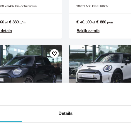
500 km
402 km actieradius
2026
2.500 km
KHR60V
960
€ 889
€ 46.500
€ 880
of
p/m
of
p/m
 details
Bekijk details
lmond
Helmond
Details
I
Hatchback
MINI
Electric
E Blackyard
Classic