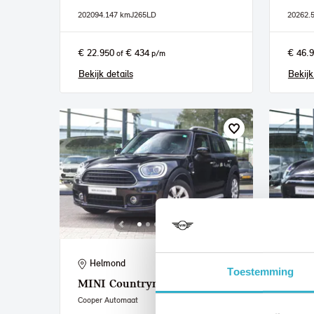
2020
94.147 km
J265LD
2026
2.
€ 22.950
€ 434
€ 46.
of
p/m
Bekijk details
Bekijk
Helmond
He
Toestemming
MINI
Countryman
MIN
Cooper Automaat
Cooper 