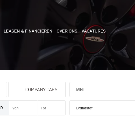
LEASEN & FINANCIEREN
OVER ONS
VACATURES
NE
 COOPER 3-DEURS
COMPANY CARS
 COOPER CABRIO
 COOPER 5-DEURS
ND
I COUNTRYMAN
N COOPER WORKS