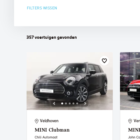
FILTERS WISSEN
MINI
357
voertuigen
gevonden
Veldhoven
Ven
MINI
Clubman
MIN
Chili Automaat
John C