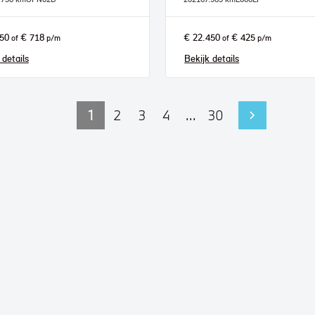
950
€ 718
€ 22.450
€ 425
of
p/m
of
p/m
 details
Bekijk details
1
2
3
4
...
30