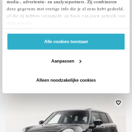
media-, advertentie- en analysepartners. Zij combineren
deze gegevens met overige info die je al eens hebt gedeeld,
of die zij hebben verzameld, op basis van jouw gebruik van
deze services.
Nijmegen
Alle cookies toestaan
MINI
Cabrio
Cooper S JCW Rockingham GT Automaat
2023
67.917 km
S321XP
Aanpassen
€ 35.950
€ 680
of
p/m
Alleen noodzakelijke cookies
Bekijk details