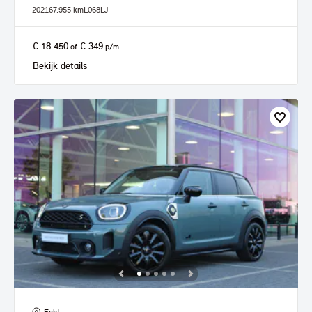
2021
67.955 km
L068LJ
€ 18.450
€ 349
of
p/m
Bekijk details