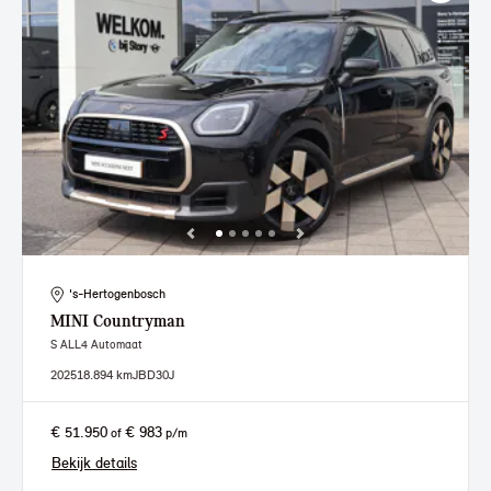
's-Hertogenbosch
MINI
Countryman
S ALL4 Automaat
2025
18.894 km
JBD30J
€ 51.950
€ 983
of
p/m
Bekijk details