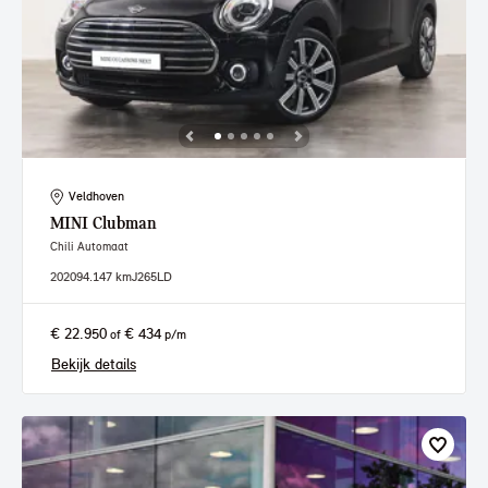
Veldhoven
MINI
Clubman
Chili Automaat
2020
94.147 km
J265LD
€ 22.950
€ 434
of
p/m
Bekijk details