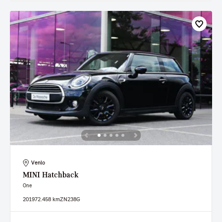
Venlo
MINI
Hatchback
One
2019
72.458 km
ZN238G