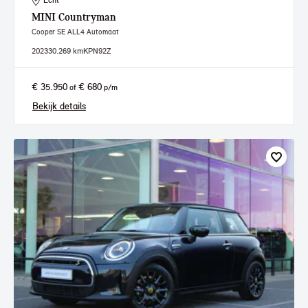
Echt
MINI
Countryman
Cooper SE ALL4 Automaat
2023
30.269 km
KPN92Z
€ 35.950
€ 680
of
p/m
Bekijk details