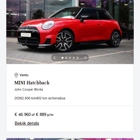
Venlo
MINI
Hatchback
John Cooper Works
2026
2.500 km
402 km actieradius
€ 46.960
€ 889
of
p/m
Bekijk details