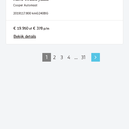
Cooper Automaat
2019
117.800 km
G240BG
€ 19.950
€ 378
of
p/m
Bekijk details
1
2
3
4
...
31