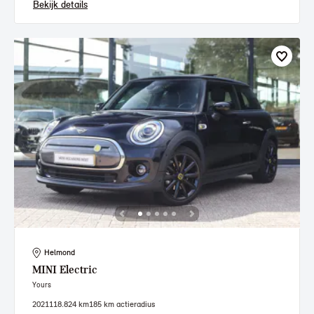
Bekijk details
Helmond
MINI
Electric
Yours
2021
118.824 km
185 km actieradius