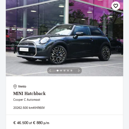
Venlo
MINI
Hatchback
Cooper C Automaat
2026
2.500 km
KHR60V
€ 46.500
€ 880
of
p/m