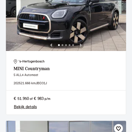
's-Hertogenbosch
MINI
Countryman
S ALL4 Automaat
2025
21.666 km
JBD31J
€ 51.950
€ 983
of
p/m
Bekijk details