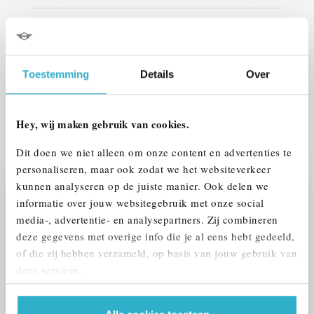
Interieur
Leder
Btw/Marge
BTW
Toestemming
Details
Over
ALLE OPTIES EN SPECIFICATIES
Hey, wij maken gebruik van cookies.
Dit doen we niet alleen om onze content en advertenties te
personaliseren, maar ook zodat we het websiteverkeer
kunnen analyseren op de juiste manier. Ook delen we
Stap 1 van 3
informatie over jouw websitegebruik met onze social
UW AUTO INRUILEN?
media-, advertentie- en analysepartners. Zij combineren
deze gegevens met overige info die je al eens hebt gedeeld,
of die zij hebben verzameld, op basis van jouw gebruik van
deze services.