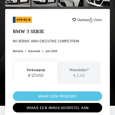
Opslaan
Delen
HTP-91-R
BMW 3 SERIE
M3 XDRIVE HIGH EXECUTIVE COMPETITION
Benzine
|
Automaat
|
Juni 2025
Verkoopprijs
Maandelijks*
€ 127.450
€ 2.412
MAAK EEN PROEFRIT
VRAAG EEN INRUILVOORSTEL AAN