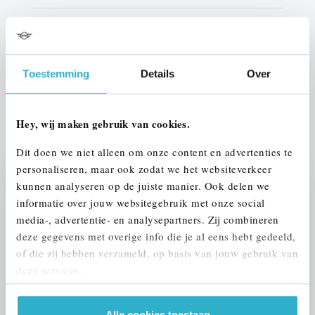
Interieur
Half leder / alcantara
Btw/Marge
BTW
Toestemming
Details
Over
ALLE OPTIES EN SPECIFICATIES
Hey, wij maken gebruik van cookies.
Dit doen we niet alleen om onze content en advertenties te
personaliseren, maar ook zodat we het websiteverkeer
kunnen analyseren op de juiste manier. Ook delen we
Stap 1 van 3
informatie over jouw websitegebruik met onze social
UW AUTO INRUILEN?
media-, advertentie- en analysepartners. Zij combineren
deze gegevens met overige info die je al eens hebt gedeeld,
of die zij hebben verzameld, op basis van jouw gebruik van
deze services.
Alle cookies toestaan