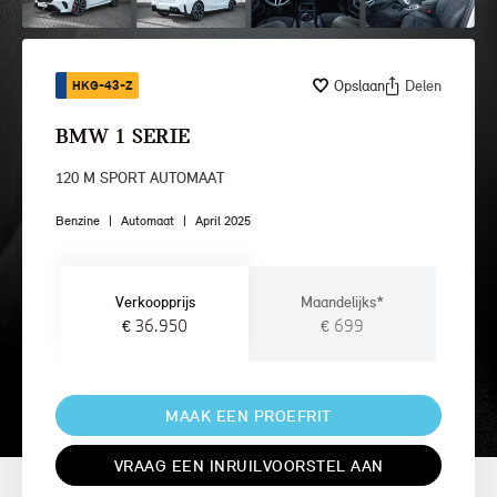
Opslaan
Delen
HKG-43-Z
BMW 1 SERIE
120 M SPORT AUTOMAAT
Benzine
|
Automaat
|
April 2025
Verkoopprijs
Maandelijks*
€ 36.950
€ 699
MAAK EEN PROEFRIT
VRAAG EEN INRUILVOORSTEL AAN