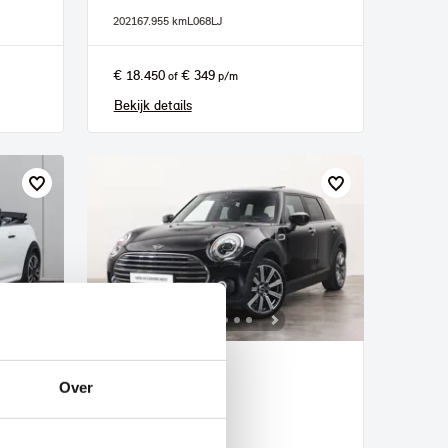
2021
67.955 km
L068LJ
€ 18.450
€ 349
of
p/m
Bekijk details
Veldhoven
Over
MINI
Clubman
aat
Chili Automaat