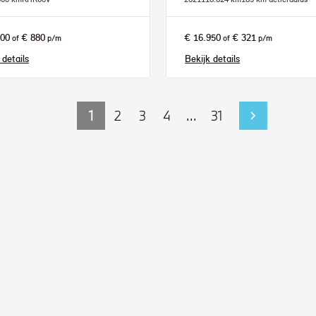
500
€ 880
€ 16.950
€ 321
of
p/m
of
p/m
 details
Bekijk details
1
2
3
4
...
31