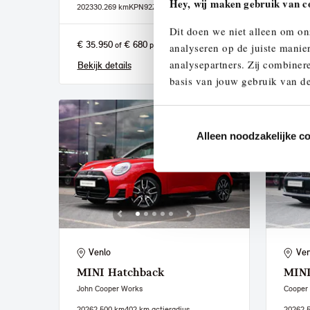
Hey, wij maken gebruik van c
2023
30.269 km
KPN92Z
2022
36
Dit doen we niet alleen om on
€ 35.950
€ 680
€ 20.
of
p/m
analyseren op de juiste manie
analysepartners. Zij combinere
Bekijk details
Bekijk
basis van jouw gebruik van de
Alleen noodzakelijke c
Venlo
Ven
MINI
Hatchback
MIN
John Cooper Works
Cooper
2026
2.500 km
402 km actieradius
2026
2.