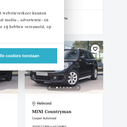
2020
94.147 km
J265LD
et websiteverkeer kunnen
€ 22.950
€ 434
of
p/m
al media-, advertentie- en
ie zij hebben verzameld, op
Bekijk details
lle cookies toestaan
Helmond
MINI
Countryman
Cooper Automaat
2019
117.800 km
G240BG