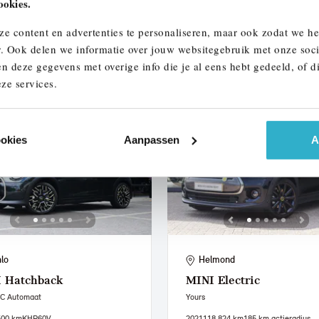
ookies.
.687 km
234 km actieradius
2023
67.917 km
S321XP
ze content en advertenties te personaliseren, maar ook zodat we h
950
€ 396
€ 35.950
€ 680
of
p/m
of
p/m
r. Ook delen we informatie over jouw websitegebruik met onze soci
n deze gegevens met overige info die je al eens hebt gedeeld, of d
 details
Bekijk details
ze services.
ookies
Aanpassen
A
lo
Helmond
I
Hatchback
MINI
Electric
 C Automaat
Yours
500 km
KHR60V
2021
118.824 km
185 km actieradius