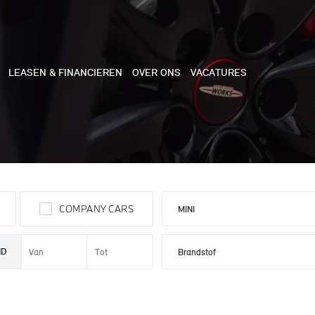
LEASEN & FINANCIEREN
OVER ONS
VACATURES
NE
 COOPER 3-DEURS
COMPANY CARS
 COOPER CABRIO
 COOPER 5-DEURS
ND
I COUNTRYMAN
N COOPER WORKS