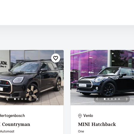
 PAUL SMITH EDITION
Hertogenbosch
Venlo
I
Countryman
MINI
Hatchback
 Automaat
One