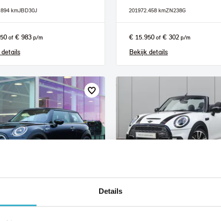
.894 km
JBD30J
2019
72.458 km
ZN238G
950
€ 983
€ 15.950
€ 302
of
p/m
of
p/m
 details
Bekijk details
t
Nijmegen
Details
I
Electric
MINI
Cabrio
Cooper S JCW Rockingham GT Autom