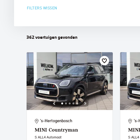
FILTERS WISSEN
MINI
362
voertuigen
gevonden
's-Hertogenbosch
's-
MINI
Countryman
MIN
S ALL4 Automaat
S ALL4