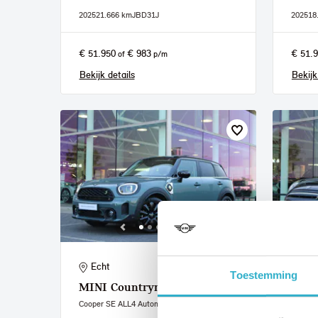
2025
21.666 km
JBD31J
2025
18
€ 51.950
€ 983
€ 51.
of
p/m
Bekijk details
Bekijk
Echt
Ech
Toestemming
MINI
Countryman
MIN
Cooper SE ALL4 Automaat
Classic