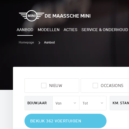
DE MAASSCHE MINI
AANBOD
MODELLEN
ACTIES
SERVICE & ONDERHOUD
Homepage
Aanbod
ELEKTRISCH
BENZI
MINI COOPER ELECTRIC
MINI
NIEUW
OCCASIONS
MINI ACEMAN ELECTRIC
MINI
MINI COUNTRYMAN ELECTRIC
MINI
BOUWJAAR
KM. STA
JOHN COOPER WORKS
MIN
BEKIJK 362 VOERTUIGEN
ELECTRIC
JOH