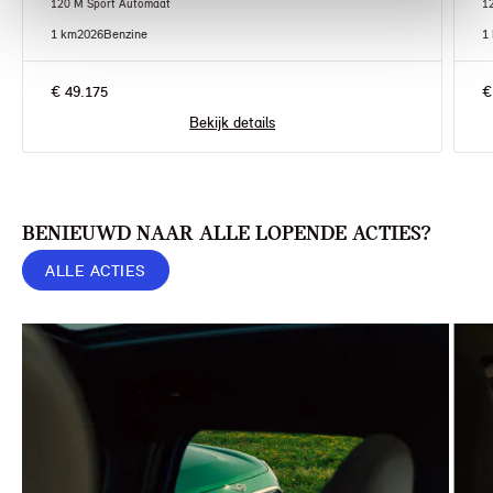
120 M Sport Automaat
1
1 km
2026
Benzine
1
€ 49.175
€
Bekijk details
BENIEUWD NAAR ALLE LOPENDE ACTIES?
ALLE ACTIES