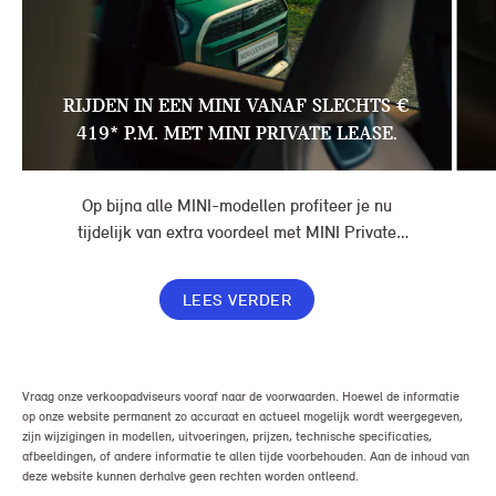
RIJDEN IN EEN MINI VANAF SLECHTS €
419* P.M. MET MINI PRIVATE LEASE.
Op bijna alle MINI-modellen profiteer je nu
tijdelijk van extra voordeel met MINI Private
Lease. Zo rijd je al een MINI vanaf € 419* per
maand, in plaats van € 449. Afhankelijk van de
LEES VERDER
uitvoering kan jouw voordeel nog verder oplopen.
Vraag onze verkoopadviseurs vooraf naar de voorwaarden. Hoewel de informatie
op onze website permanent zo accuraat en actueel mogelijk wordt weergegeven,
zijn wijzigingen in modellen, uitvoeringen, prijzen, technische specificaties,
afbeeldingen, of andere informatie te allen tijde voorbehouden. Aan de inhoud van
deze website kunnen derhalve geen rechten worden ontleend.